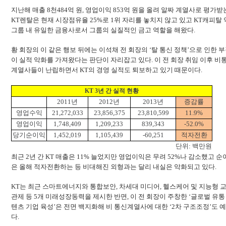
지난해 매출 8천484억 원, 영업이익 853억 원을 올려 알짜 계열사로 평가받
KT렌탈은 현재 시장점유율 25%로 1위 자리를 놓치지 않고 있고 KT캐피탈
그룹 내 유일한 금융사로서 그룹의 실질적인 금고 역할을 해왔다.
황 회장의 이 같은 행보 뒤에는 이석채 전 회장의 ‘탈 통신 정책’으로 인한 
이 실적 악화를 가져왔다는 판단이 자리잡고 있다. 이 전 회장 취임 이후 비
계열사들이 난립하면서 KT의 경영 실적도 퇴보하고 있기 때문이다.
KT 3년 간 실적 현황
2011년
2012년
2013년
증감률
영업수익
21,272,033
23,856,375
23,810,599
11.9%
영업이익
1,748,409
1,209,233
839,343
-52.0%
당기순이익
1,452,019
1,105,439
-60,251
적자전환
단위: 백만원
최근 2년 간 KT 매출은 11% 늘었지만 영업이익은 무려 52%나 감소했고 
은 올해 적자전환하는 등 비대해진 외형과는 달리 내실은 악화되고 있다.
KT는 최근 스마트에너지와 통합보안, 차세대 미디어, 헬스케어 및 지능형 
관제 등 5개 미래성장동력을 제시한 반면, 이 전 회장이 주창한 ‘글로벌 유통
텐츠 기업 육성’은 전면 백지화해 비 통신계열사에 대한 ‘2차 구조조정’도 
다.