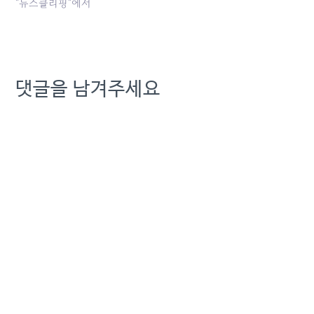
부와의 정책 협조는 여전히
"뉴스클리핑"에서
중요하므로 대표가... 원본
기사: [통신 맥락읽기] KT
김영섭, SKT 해킹 최대 수
혜… 대선 후 연임 행보는...
발행일: 2025-05-29
댓글을 남겨주세요
20:56:00