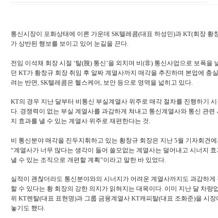
통신시장이 포화상태에 이른 가운데 SK텔레콤(대표 하성민)과 KT(회장 황
가 상반된 행보를 보이고 있어 눈길을 끈다.
전임 이석채 회장 시절 ‘탈(脫) 통신’을 외치며 비(非) 통신사업으로 보폭을 
던 KT가 황창규 회장 취임 후 알짜 계열사까지 매각을 추진하며 본업에 충
려는 반면, SK텔레콤은 헬스케어, 보안 등으로 영역을 넓히고 있다.
KT의 경우 지난 달부터 비통신 부실계열사 위주로 매각 절차를 진행하기 
다. 경쟁력이 없는 부실 계열사를 과감하게 쳐내고 통신계열사와 통신 관련
지 효과를 낼 수 있는 계열사 위주로 재편한다는 것.
비 통신분야 매각을 진두지휘하고 있는 황창규 회장은 지난 5월 기자회견
“계열사가 너무 많다는 생각이 들어 쓸모없는 계열사는 덜어내고 시너지 
낼 수 있는 조직으로 개편할 계획”이라고 말한 바 있었다.
실적이 괜찮더라도 통신분야와의 시너지가 어려운 계열사까지도 과감하게
할 수 있다는 황 회장의 강한 의지가 읽혀지는 대목이다. 이미 지난 달 차량업
위 KT렌탈(대표 표현명)과 그룹 금융계열사 KT캐피탈(대표 조화준)을 시장
놓기도 했다.