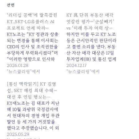
관련
‘리더십 공백’에 발목잡힌
KT 兆 단위 부동산 매각
KT..SKT·LG유플러스 AI
엇갈린 평가…’군살빼기’
프로젝트 언제 따라…
vs ‘미래 투자 여력 상…
KT노조는 “KT 정관과 상충
하지만 이를 두고 KT 노조
되는 변경을 통해 이사회는
등은 근시안적인 판단이라
CEO의 인사 및 조직권한을
고 볼멘 소리를 낸다. 부동
부당하게 무력화시켰다”며
산 자산 매각 대상은 17일
“이러한 영향으로 인사와
투자업계(IB) 및 통신 업계
조직개편은 늦어지고 경쟁
2026.01.28
등에 따르면 KT는 KT, KT에
2024.12.17
사가 한참 사업에 박차를 가
"뉴스클리핑"에서
스테이트, NCP가 보유한 부
"뉴스클리핑"에서
할 시기에 KT만 1분기가...
동산 20개에 대한 유동화...
원본 기사: ‘리더십 공백’에
원본 기사: KT 兆 단위 부동
[통신 맥락읽기] KT 김영
발목잡힌 KT..SKT·LG유플
산 매각 엇갈린 평가…'군살
섭, SKT 해킹 최대 수혜…
러스 AI 프로젝트 언제 따
빼기' vs '미래 투자 여력
대선 후 연임 행보는…
라... 발행일: 2026-01-28
상... 발행일: 2024-12-17
KT새노조는 김 대표가 지난
01:06:00
06:00:00
해 10월 과방위 국정감사에
서 현대차의 경영 개입 무관
발언 등 세 가지 거짓말을
했다고 주장했습니다. 이 외
에도 통신 산업의 특성상 정
2025.05.29