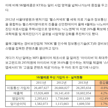
이에 비해 SK텔레콤은 KT와는 달리 사업 영역을 넓혀나가는데 중점을 두고
다.
2012년 서울대병원과 벤처기업 ‘헬스커넥트’를 세워 의료 기술과 정보통신
을 융합하는 헬스케어분야로의 진출을 선언한데이어 올해 4월에는 나노바
진단 의료사업을 주력사업으로 영위하는 ‘나노엔텍’의 지분 26%를 확보해
과학제품 및 체외진단기기 글로벌 사업역량 강화를 추진하기도 했다.
올해 2월에는 경비보안업체 ‘NSOK’를 인수해 정보통신기술(ICT)와 경비
스템을 접목한 콘텐츠를 생산하고 있다.
게다가 지난 달에는 MP3 플레이어 제조사로 잘 알려진 ‘아이리버’의 최대
보고펀드와 295억원에 아이리버 지분 39.6%를 인수하는 계약을 체결해 ‘
앱세서리’와 ‘고음질 콘텐츠 제공’이라는 두 마리 토끼 잡기에 나섰다.
SK텔레콤 무선 가입자 수 · 실적현황
2011년
2012년
2013년
증감
이동통신 가입자
26,497,627
26,666,027
26,285,634
-0.8%
매출액
15,926,469
16,141,410
16,602,054
4.2%
영업이익
2,295,613
1,730,049
2,011,109
-12.4
당기순이익
1,582,073
1,115,663
1,609,550
1.7%