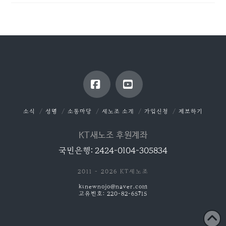
Facebook
YouTube
소식
성명
소통마당
새노조 소개
가입신청
제보하기
KT새노조 후원계좌
국민은행: 2424-0104-305834
2011 - 2026 KT새노조
ktnewnojo@naver.com
고유번호: 220-82-65715