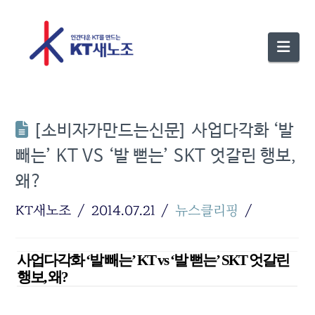
Nav
[소비자가만드는신문] 사업다각화 ‘발
빼는’ KT VS ‘발 뻗는’ SKT 엇갈린 행보,
왜?
KT새노조
2014.07.21
뉴스클리핑
사업다각화 ‘발 빼는’ KT vs ‘발 뻗는’ SKT 엇갈린
행보, 왜?