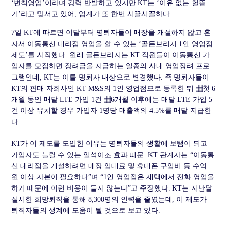
‘변칙영업’이라며 강력 반발하고 있지만 KT는 ‘이유 없는 헐뜯
기’라고 맞서고 있어, 업계가 또 한번 시끌시끌하다.
7일 KT에 따르면 이달부터 명퇴자들이 매장을 개설하지 않고 혼
자서 이동통신 대리점 영업을 할 수 있는 ‘골든브리지 1인 영업점
제도’를 시작했다. 원래 골든브리지는 KT 직원들이 이동통신 가
입자를 모집하면 장려금을 지급하는 일종의 사내 영업장려 프로
그램인데, KT는 이를 명퇴자 대상으로 변경했다. 즉 명퇴자들이
KT의 판매 자회사인 KT M&S의 1인 영업점으로 등록한 뒤 ▦첫 6
개월 동안 매달 LTE 가입 1건 ▦6개월 이후에는 매달 LTE 가입 5
건 이상 유치할 경우 가입자 1명당 매출액의 4.5%를 매달 지급한
다.
KT가 이 제도를 도입한 이유는 명퇴자들의 생활에 보탬이 되고
가입자도 늘릴 수 있는 일석이조 효과 때문. KT 관계자는 “이동통
신 대리점을 개설하려면 매장 임대료 및 휴대폰 구입비 등 수억
원 이상 자본이 필요하다”며 “1인 영업점은 재택에서 전화 영업을
하기 때문에 이런 비용이 들지 않는다”고 주장했다. KT는 지난달
실시한 희망퇴직을 통해 8,300명의 인력을 줄였는데, 이 제도가
퇴직자들의 생계에 도움이 될 것으로 보고 있다.