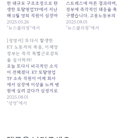
한 대규모 구조조정으로 탄
스트레스에 따른 결과라며,
생한 토탈영업TF에서 지난
정부에 즉각적인 대응을 촉
해 11월 명퇴 직원이 심장마
구했습니다. 고용노동부의
비로 사망했고 올해에만 2
2025.05.26
특별근로감독 시행이 이뤄
2025.08.01
명의 직원이 연이어 극단적
"뉴스클리핑"에서
져야 한다는 주장입니다.
"뉴스클리핑"에서
선택을 했다. 지난 19일 전
KT새노조는 1일 성명서를...
남... 원본 기사: 'KT 토탈영
원본 기사: KT 토탈영업TF
[성명서] 또다시 발생한
업TF' 직원 연쇄 사망…구조
직원 심정지로 사망…새노
KT 노동자의 죽음, 이재명
조정 후폭풍 '심각' 발행일:
조 "영업업무 부담" 주장 발
정부는 즉각 특별근로감독
2025-05-26 12:50:00
행일: 2025-08-01
을 실시하라!
04:36:00
오늘 또다시 비극적인 소식
이 전해졌다. KT 토탈영업
TF 소속 직원이 어제 회사
에서 심장에 이상을 느껴 병
원에 실려 갔다가 심정지로
사망하는 참담한 사고가 발
2025.08.01
생했다. 이로써 지난해
"성명"에서
2024년 10월 대규모 구조
조정이 시작된 이후 확인된
사망자는 총 5명에 달한다.
우리는 이 죽음들이 결코 개
인의 불행한 선택이 아닌,