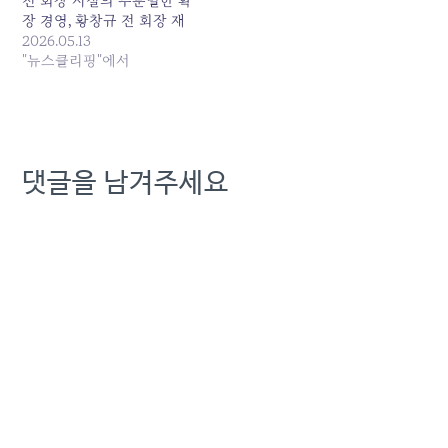
전 회장 시절의 무분별한 확
장 경영, 황창규 전 회장 재
임 시절의 아현 통신구 화
2026.05.13
재, 이번 김영섭 전 사장 체
"뉴스클리핑"에서
제의 해킹 사태. 낙하산 외
부... 원본 기사: [기자수첩]
20억 챙기고 물러난 KT 경
영진…해킹 청구서는 주주·
고객 몫 발행일: 2026-05-
댓글을 남겨주세요
13 14:50:00