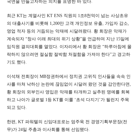
국면을 만들고자하는 의지를 표명한 바 있다.
최근 KT는 계열사인 KT ENS 직원의 1조8천억이 넘는 사상초유
의 대출사기를 비롯해 1,200만 고객 개인정보 유출, 가입자 감소,
영업 적자 등의 거듭되는 악재에 시달려왔다. 황 회장은 악재가
계속되자 “창사 이래 최대의 위기 상황”을 언급하며 지난 15일에
임직원 결의대회를 열었다. 이자리에서 황 회장은 “하루아침에 몰
락하지 않으려면 절실함 절박함 처절함을 가져야 한다”고 경고하
기도 했다.
이석채 전회장이 MB정권하에서 정치권 고위직 인사들을 속속 인
사를 마쳐 낙하산 논란에 끊임없이 시달려 왔던 것을 감안한다면,
황 회장의 외부인사 영입은 악재를 타개하고 실추된 명예를 회복
하고 나아가 글로벌 1등 KT를 이룰 ‘초석 다지기’가 될런지 주목
되고 있다.
한편, KT 파워텔의 신임대표로는 엄주욱 전 경영기획부문장(전
무)가 24일 주총과 이사회를 통해 선임됐다.