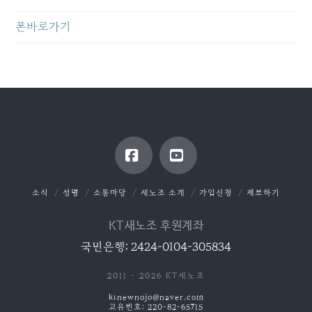
폰바로가기
Facebook
YouTube
소식
성명
소통마당
새노조 소개
가입신청
제보하기
KT새노조 후원계좌
국민은행: 2424-0104-305834
2011 - 2026 KT새노조
ktnewnojo@naver.com
고유번호: 220-82-65715