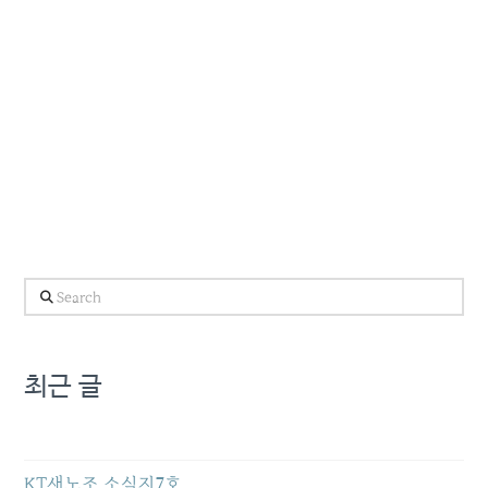
Search
최근 글
KT새노조 소식지7호