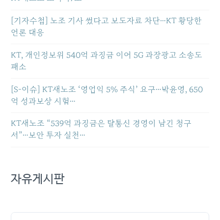
[기자수첩] 노조 기사 썼다고 보도자료 차단…KT 황당한
언론 대응
KT, 개인정보위 540억 과징금 이어 5G 과장광고 소송도
패소
[S-이슈] KT새노조 ‘영업익 5% 주식’ 요구…박윤영, 650
억 성과보상 시험…
KT새노조 “539억 과징금은 탈통신 경영이 남긴 청구
서”…보안 투자 실천…
자유게시판