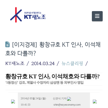
Nav
[이지경제] 황창규호 KT 인사, 이석채
호와 다를까?
KT새노조
2014.03.24
뉴스클리핑
황창규호 KT 인사, 이석채호와 다를까?
‘1등정신’ 강조, 계열사 수장자리 삼성맨 등 외부인사 영입
2014년 03월 24일 (월)
신관식 기자
shin@ezyeconomy.com
10:41:53