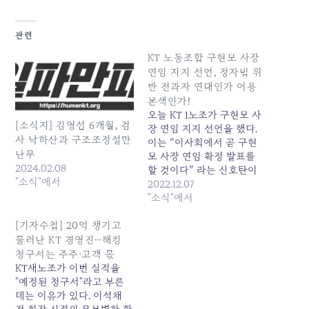
관련
KT 노동조합 구현모 사장
연임 지지 선언, 정자법 위
반 전과자 연대인가 어용
본색인가!
오늘 KT 1노조가 구현모 사
[소식지] 김영섭 6개월, 검
장 연임 지지 선언을 했다.
사 낙하산과 구조조정설만
이는 “이사회에서 곧 구현
난무
모 사장 연임 확정 발표를
2024.02.08
할 것이다” 라는 신호탄이
"소식"에서
다. 과거 사례를 볼때 연임
2022.12.07
확정 시기가 임박하고 CEO
"소식"에서
리스크가 불거져 연임 반대
여론이 높아질 즈음이면 제1
[기자수첩] 20억 챙기고
노조는 다수임을 내세워 회
물러난 KT 경영진…해킹
장 연임을 적극 지지 한다는
청구서는 주주·고객 몫
성명을 발표했다. 회장의
KT새노조가 이번 실적을
불법행위에 대한 시민사회
"예정된 청구서"라고 부른
의 불신이…
데는 이유가 있다. 이석채