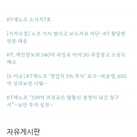
KT새노조 소식지7호
[기자수첩] 노조 기사 썼다고 보도자료 차단…KT 황당한
언론 대응
KT, 개인정보위 540억 과징금 이어 5G 과장광고 소송도
패소
[S-이슈] KT새노조 ‘영업익 5% 주식’ 요구…박윤영, 650
억 성과보상 시험…
KT새노조 “539억 과징금은 탈통신 경영이 남긴 청구
서”…보안 투자 실천…
자유게시판