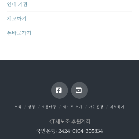
연대 기관
제보하기
폰바로가기
Facebook
YouTube
소식
성명
소통마당
새노조 소개
가입신청
제보하기
KT새노조 후원계좌
국민은행: 2424-0104-305834