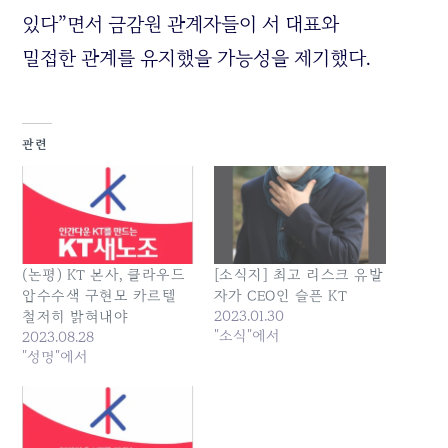
있다”면서 금감원 관계자들이 서 대표와
밀접한 관계를 유지했을 가능성을 제기했다.
관련
(논평) KT 본사, 클라우드
[소식지] 최고 리스크 유발
압수수색 구현모 카르텔
자가 CEO인 슬픈 KT
2023.01.30
철저히 밝혀내야
"소식"에서
2023.08.28
"성명"에서