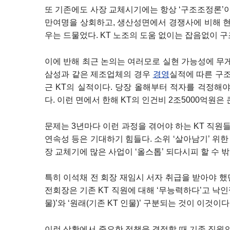
또 기존에도 사장 교체시기에는 항상 ‘구조조정론’이 
만여명을 상회하고, 생산성면에서 경쟁사에 비해 현
우는 드물었다. KT 노조의 도움 없이는 잡음없이 
이에 반해 최근 논의는 여러모로 실현 가능성에 무
삼성과 같은 제조업체의 경우
경영
실적에 따른 구조
근 KT의 실적이다. 당장 올해부터 적자를 걱정해
다. 이런 면에서 한해 KT의 인건비 2조5000억원은 
문제는 3년마다 이런 과정을 겪어야 하는 KT 직원
연속성 등은 기대하기 힘들다. 소위 ‘살아남기’ 위한
장 교체기에 많은 사업이 ‘올스톱’ 되다시피 할 수 밖
특히 이석채 전 회장 재임시 서자 취급을 받아야 했
전회장은 기존 KT 직원에 대해 ‘무능력하다’고 낙인
물)’와 ‘원래(기존 KT 인물)’ 구분되는 것이 이것이다
이런 상황에서 중요한 정책을 결정할 때 기존 직원