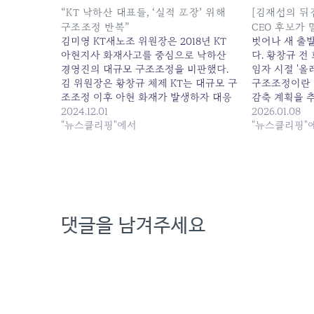
“KT 낙하산 대표들, ‘실적 포장’ 위해
[김재섭의 뒤
구조조정 반복”
CEO 후보가 
김미영 KT새노조 위원장은 2018년 KT
벗어나 새 출
아현지사 화재사고를 중심으로 낙하산
다. 황창규 전
경영진의 대규모 구조조정을 비판했다.
임자 시절 '올레
김 위원장은 황창규 체제 KT는 대규모 구
구조조정이란 
조조정 이후 아현 화재가 발생하자 대응
감축 계획을 
책으로 5G·AI 기술을... 원본 기사: "KT 낙
2024.12.01
조까지 곤혹스럽
2026.01.08
하산 대표들, '실적 포장' 위해 구조조정
"뉴스클리핑"에서
의 뒤집어보기]
"뉴스클리핑"
반복" 발행일: 2024-12-01 22:30:00
보가 말하는 'K
2026-01-08 0
댓글을 남겨주세요