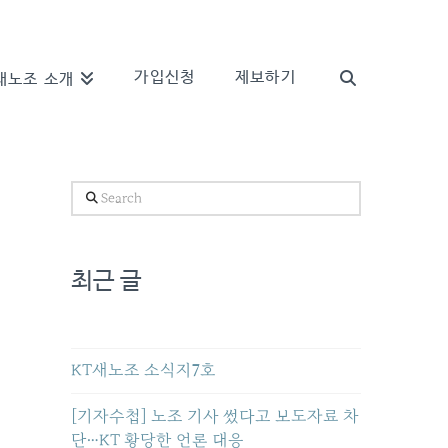
가입신청
제보하기
새노조 소개
Search
최근 글
KT새노조 소식지7호
[기자수첩] 노조 기사 썼다고 보도자료 차
단…KT 황당한 언론 대응