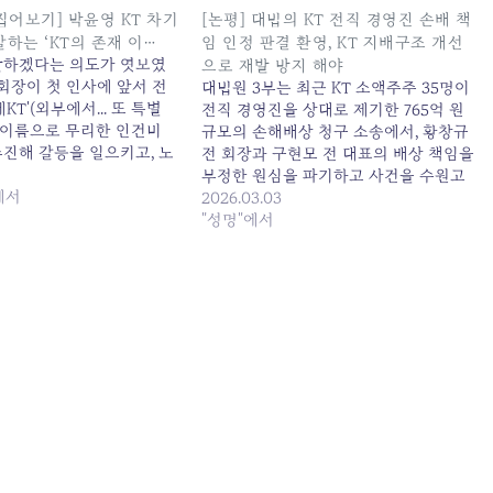
집어보기] 박윤영 KT 차기
[논평] 대법의 KT 전직 경영진 손배 책
말하는 ‘KT의 존재 이…
임 인정 판결 환영, KT 지배구조 개선
발하겠다는 의도가 엿보였
으로 재발 방지 해야
 회장이 첫 인사에 앞서 전
대법원 3부는 최근 KT 소액주주 35명이
KT'(외부에서... 또 특별
전직 경영진을 상대로 제기한 765억 원
이름으로 무리한 인건비
규모의 손해배상 청구 소송에서, 황창규
추진해 갈등을 일으키고, 노
전 회장과 구현모 전 대표의 배상 책임을
게... 원본 기사: [김재섭
부정한 원심을 파기하고 사건을 수원고
 박윤영 KT 차기 CEO 후
에서
법으로 환송하였다. 우리는 이번 대법원
2026.03.03
T의 존재 이... 발행일:
판결을 적극 환영하며, 그 의미와 과제에
"성명"에서
5:08:00
대해 다음과 같이 논평한다. - 반복된 KT
경영진의 부정부패, 마침내 사법부가…