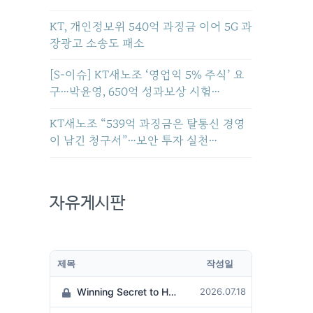
KT, 개인정보위 540억 과징금 이어 5G 과
장광고 소송도 패소
[S-이슈] KT새노조 ‘영업익 5% 주식’ 요
구…박윤영, 650억 성과보상 시험…
KT새노조 “539억 과징금은 탈통신 경영
이 남긴 청구서”…보안 투자 실천…
자유게시판
제목
작성일
Winning Secret to Hit the Jackpot!
2026.07.18