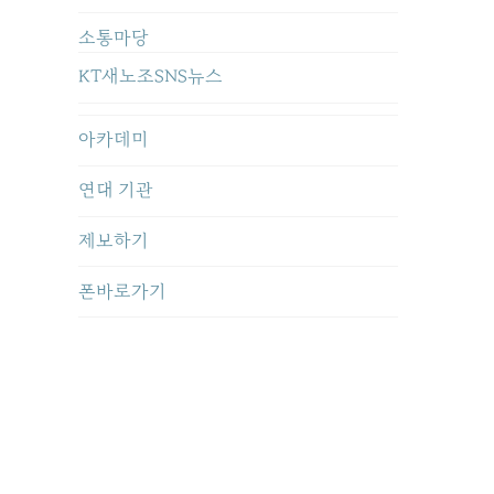
소통마당
KT새노조SNS뉴스
아카데미
연대 기관
제보하기
폰바로가기