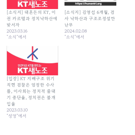
[소식지] 대혼돈의 KT, 이
[소식지] 김영섭 6개월, 검
권 카르텔과 정치낙하산에
사 낙하산과 구조조정설만
맞서자
난무
2023.03.16
2024.02.08
"소식"에서
"소식"에서
[입장] KT 지배구조 위기
직면 검찰은 엄정한 수사
를, 이사회는 정치적 줄대
기 중단을, 정치권은 불개
입을
2023.03.10
"성명"에서