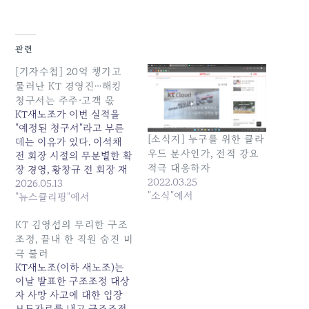
관련
[기자수첩] 20억 챙기고
물러난 KT 경영진…해킹
청구서는 주주·고객 몫
KT새노조가 이번 실적을
"예정된 청구서"라고 부른
[소식지] 누구를 위한 클라
데는 이유가 있다. 이석채
우드 분사인가, 전적 강요
전 회장 시절의 무분별한 확
적극 대응하자
장 경영, 황창규 전 회장 재
2022.03.25
임 시절의 아현 통신구 화
2026.05.13
"소식"에서
재, 이번 김영섭 전 사장 체
"뉴스클리핑"에서
제의 해킹 사태. 낙하산 외
부... 원본 기사: [기자수첩]
KT 김영섭의 무리한 구조
20억 챙기고 물러난 KT 경
조정, 끝내 한 직원 숨진 비
영진…해킹 청구서는 주주·
극 불러
고객 몫 발행일: 2026-05-
KT새노조(이하 새노조)는
13 14:50:00
이날 발표한 구조조정 대상
자 사망 사고에 대한 입장
보도자료를 내고 구조조정