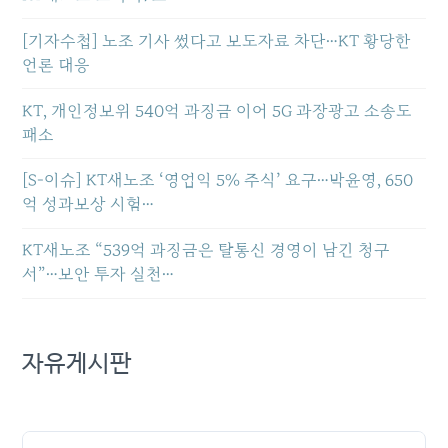
[기자수첩] 노조 기사 썼다고 보도자료 차단…KT 황당한
언론 대응
KT, 개인정보위 540억 과징금 이어 5G 과장광고 소송도
패소
[S-이슈] KT새노조 ‘영업익 5% 주식’ 요구…박윤영, 650
억 성과보상 시험…
KT새노조 “539억 과징금은 탈통신 경영이 남긴 청구
서”…보안 투자 실천…
자유게시판