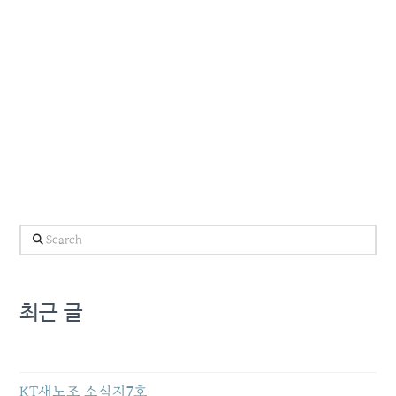
Search
최근 글
KT새노조 소식지7호