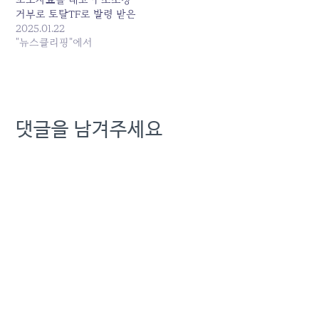
거부로 토탈TF로 발령 받은
이 직원은 회사 측의 무모하
2025.01.22
고 무리한 인력구조조의 희
"뉴스클리핑"에서
생양이었다고 규정했다.
이... 원본 기사: KT 김영섭
의 무리한 구조조정, 끝내
한 직원 숨진 비극 불러 발
행일: 2025-01-22
댓글을 남겨주세요
02:54:00