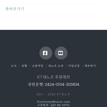
폰바로가기
Facebook
YouTube
소식
성명
소통마당
새노조 소개
가입신청
제보하기
KT새노조 후원계좌
국민은행: 2424-0104-305834
2011 - 2026 KT새노조
ktnewnojo@naver.com
고유번호: 220-82-65715