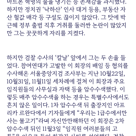
마트폰 혁명의 불을 댕기는 등 존재감을 과시했다.
하지만 정치권 ‘낙하산’ 인사 대거 등용, 부동산 자
산 헐값 매각 등 구설도 끊이지 않았다. 그 탓에 박
근혜 정부 출범 직후 거취를 둘러싼 논란이 많았지
만 그는 꿋꿋하게 자리를 지켰다.
하지만 검찰 수사의 ‘칼날’ 앞에서 그는 두 손을 들
었다. 참여연대가 고발한 이 회장의 배임 등 혐의를
수사해온 서울중앙지검 조사부는 지난 10월22일,
10월31일, 11월11일 세차례에 걸쳐 이 회장과 주요
임직원들의 사무실과 자택 등을 압수수색했다. 이
렇듯 매주 압수수색을 하는 경우는 특별수사에서도
흔치 않은 일이다. 1차 압수수색 뒤 출장지인 아프
리카 르완다에서 기자들에게 “우리는 1급수에서만
사는 물고기”라며 자신만만해하던 이 회장은 2차
압수수색 뒤인 11월3일 “임직원 여러분들의 고