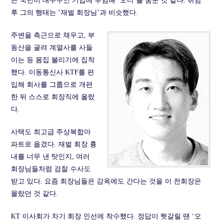
은 국민이 대주주인 기업에 부임해 ‘오너’를 꿈꾼 것 같다. 취임
후 그의 행태는 ‘재벌 회장님’과 비슷했다.
주변을 측근으로 채우고, 부
동산을 굴려 계열사를 사들
이는 등 몸집 불리기에 집착
했다. 이동통신사 KTF를 편
입해 회사를 그룹으로 개편
한 뒤 스스로 회장직에 올랐
다.
사택도 최고급 주상복합아
파트로 옮겼다. 재벌 회장 흉
내를 너무 낸 탓인지, 여러
회장님들처럼 검찰 수사도
받고 있다. 요즘 회장님들은 감옥에도 간다는 것을 이 전회장은
몰랐던 것 같다.
KT 이사회가 차기 회장 인선에 착수했다. 정답이 헷갈릴 땐 ‘오