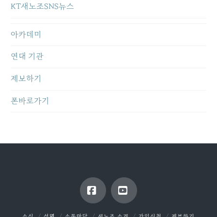
KT새노조SNS뉴스
아카데미
연대 기관
제보하기
폰바로가기
Facebook
YouTube
소식
성명
소통마당
새노조 소개
가입신청
제보하기