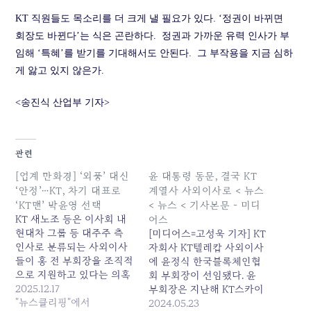
KT 직원들도 목소리를 더 크게 낼 필요가 있다. ‘정권이 바뀌면
회장도 바뀐다’는 식은 곤란하다. 정권과 가까운 유력 인사가 부
임해 ‘특혜’를 받기를 기대해서도 안된다. 그 부작용을 지금 심하
게 앓고 있지 않은가.
<송진식 산업부 기자>
관련
[업계 만화경] ‘외풍’ 대신
윤 대통령 동문, 결국 KT
‘안정’…KT, 차기 대표로
계열사 사외이사로 < 뉴스
‘KT맨’ 박윤영 선택
< 뉴스 < 기사본문 - 미디
KT 새노조 등은 이사회 내
어스
현대차 그룹 등 대주주 측
[미디어스=고성욱 기자] KT
인사로 분류되는 사외이사
자회사 KT텔레캅 사외이사
들이 홍 전 부회장을 조직적
에 윤정식 한국블록체인협
으로 지원하고 있다는 의혹
회 부회장이 선임됐다. 윤
을 제기하기도 했다. KT 새
2025.12.17
부회장은 지난해 KT스카이
노조 관계자는 "일부 사외이
"뉴스클리핑"에서
라이프 대표로 내정됐다가
2024.05.23