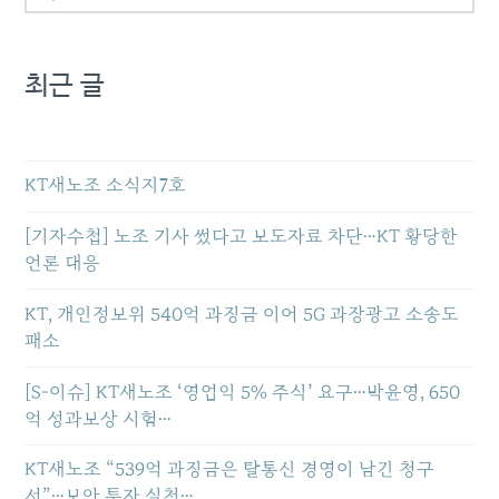
최근 글
KT새노조 소식지7호
[기자수첩] 노조 기사 썼다고 보도자료 차단…KT 황당한
언론 대응
KT, 개인정보위 540억 과징금 이어 5G 과장광고 소송도
패소
[S-이슈] KT새노조 ‘영업익 5% 주식’ 요구…박윤영, 650
억 성과보상 시험…
KT새노조 “539억 과징금은 탈통신 경영이 남긴 청구
서”…보안 투자 실천…