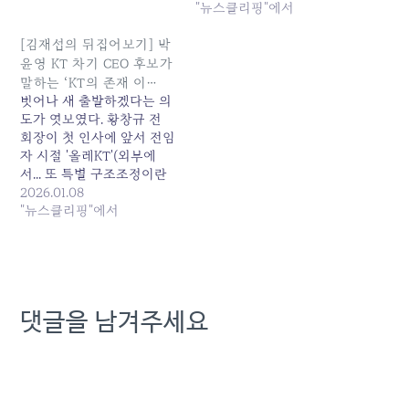
사가 특정 후보를 7인 쇼
‘윤석열 대통령 고교 동문’
"뉴스클리핑"에서
트... 원본 기사: [업계 만화
논란이 불거지자 자진 사퇴
경] '외풍' 대신 '안정'…KT,
한 바 있다.KT새노조는 “낙
[김재섭의 뒤집어보기] 박
차기 대표로 'KT맨' 박윤영
하산 인사는 확대되고 있고,
윤영 KT 차기 CEO 후보가
선택 발행일: 2025-12-17
이미 업계에서는 여당 출신
말하는 ‘KT의 존재 이…
01:36:00
인물들이 더 올 것이라는 관
벗어나 새 출발하겠다는 의
측이 나온다”며 “김영섭 대
도가 엿보였다. 황창규 전
표가 최고경영자로서 자격
회장이 첫 인사에 앞서 전임
이 있는지 묻지 않을 수 없
자 시절 '올레KT'(외부에
다”고 비판했다.22일…
서... 또 특별 구조조정이란
이름으로 무리한 인건비 감
2026.01.08
축 계획을 추진해 갈등을 일
"뉴스클리핑"에서
으키고, 노조까지 곤혹스럽
게... 원본 기사: [김재섭의
뒤집어보기] 박윤영 KT 차
기 CEO 후보가 말하는 'KT
의 존재 이... 발행일: 2026-
댓글을 남겨주세요
01-08 05:08:00