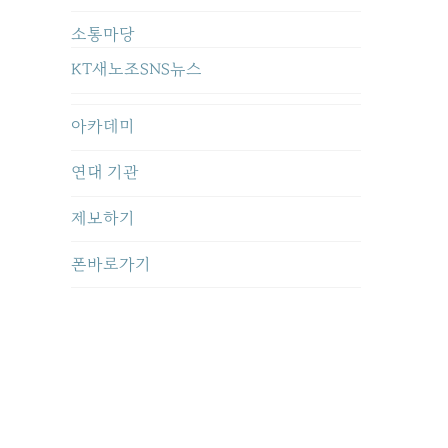
소통마당
KT새노조SNS뉴스
아카데미
연대 기관
제보하기
폰바로가기