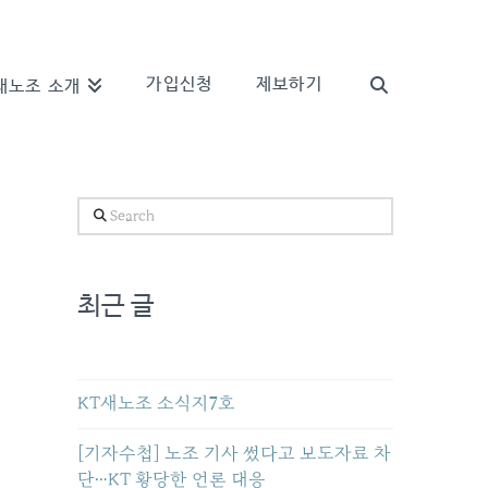
가입신청
제보하기
새노조 소개
Search
최근 글
KT새노조 소식지7호
[기자수첩] 노조 기사 썼다고 보도자료 차
단…KT 황당한 언론 대응