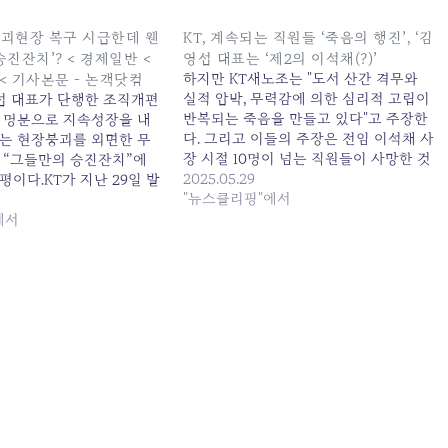
 붕괴현장 복구 시급한데 웬
KT, 계속되는 직원들 ‘죽음의 행진’, ‘김
진잔치’? < 경제일반 <
영섭 대표는 ‘제2의 이석채(?)’
하지만 KT새노조는 "도서 산간 격무와
< 기사본문 - 논객닷컴
실적 압박, 무력감에 의한 심리적 고립이
영섭 대표가 단행한 조직개편
반복되는 죽음을 만들고 있다"고 주장한
 명분으로 지속성장을 내
다. 그리고 이들의 주장은 전임 이석채 사
는 현장붕괴를 외면한 무
장 시절 10명이 넘는 직원들이 사망한 것
 “그들만의 승진잔치”에
으로 유명한... 원본 기사: KT, 계속되는
2025.05.29
이다.KT가 지난 29일 발
직원들 '죽음의 행진', '김영섭 대표는 '제
"뉴스클리핑"에서
내용을 보면 B2B 사업을
2의 이석채(?)' 발행일: 2025-05-29
터프라이즈 부문'에 AI분야
에서
22:48:00
추진한 '전략·신사업부문'을
 확대했다. 엔터프라이즈
 안창용 부사장을 유임시
디어플랫폼사업본부'를 CS
해 '미디어부문'을 신설하