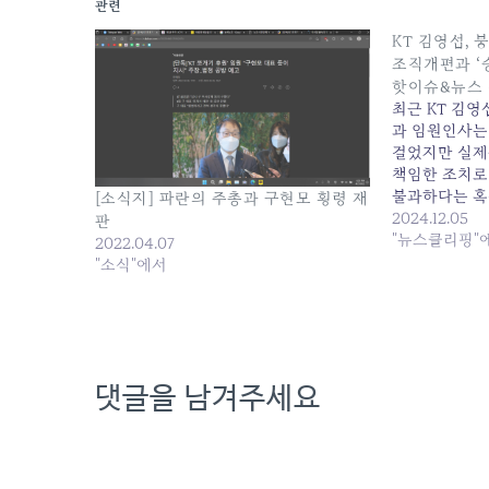
관련
KT 김영섭,
조직개편과 ‘승
핫이슈&뉴스 
최근 KT 김
과 임원인사는
걸었지만 실제
책임한 조치로
불과하다는 혹평
[소식지] 파란의 주총과 구현모 횡령 재
표한 조직개편 
2024.12.05
판
총괄해 온 '엔
"뉴스클리핑"
2022.04.07
융합 사업을 
"소식"에서
포함해 기능을
부문장에는 현
켰다.또한 '미
부문에서 분리
고 김채희…
댓글을 남겨주세요