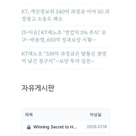
KT, 개인정보위 540억 과징금 이어 5G 과
장광고 소송도 패소
[S-이슈] KT새노조 ‘영업익 5% 주식’ 요
구…박윤영, 650억 성과보상 시험…
KT새노조 “539억 과징금은 탈통신 경영
이 남긴 청구서”…보안 투자 실천…
자유게시판
제목
작성일
Winning Secret to Hit the Jackpot!
2026.07.18