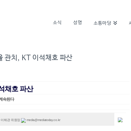
소식
성명
소통마당
 관치, KT 이석채호 파산
이석채호 파산
 계속된다
media@mediatoday.co.kr
 이해관 위원장