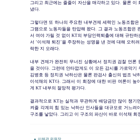
그리고 최근에는 줄줄이 자산을 매각하고 있다. 물론 이 
냈다.
그렇다면 또 하나의 주요한 내부견제 세력인 노동조합은 어
그램으로 노동자들을 탄압해 왔다. 그 결과 노동조합은 완
서 여야 가릴 것 없이 KT의 부당인력퇴출에 대해 규탄하
서 ‘이석채 퇴진’을 주장하는 성명을 낸 것에 대해 오히
락한 지 오래다.
내부 견제가 완전히 무너진 상황에서 정치권 검찰 언론 
을 것이다. 그런데 안타깝게도 이 모든 감시를 가로막기 
김병호 등 정치권 낙하산은 물론 판검사 출신의 법조 낙하
이석채의 KT다. 그래서 이 회장에 대한 비판 여론이 높
게 KT 내부의 절망적 평가다.
결과적으로 KT는 실적과 무관하게 배당금만 많이 챙기
켜줄 각계의 힘 있는 낙하산 인사들을 대규모로 거느려
구조를 낳았다. 그리고 이 구조의 파산이 바로 이석채 회
▲ 이해관 위원장