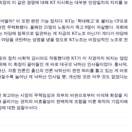
회장의 이 같은 경영에 대해 KT 이사회는 대부분 만장일치의 지지를 보
떨까? 이 또한 완전 기능 정지다. KT는 ‘학대해고’로 불리는 CP프로
전 무력화됐다. 올해만 21명의 노동자가 죽고 8명이 자살했다. 국회에
는 마당에 침묵으로 일관하는 게 지금의 KT노조 아닌가! 게다가 야당에
려 야당을 규탄하는 성명을 냈을 정도로 KT노조는 비정상적인 노조로 전
등의 정치·사회적 감시라도 작동했다면 KT가 이 지경까지 되지는 않았
위해 이 회장이 끌어들인 게 바로 대규모 낙하산 인사들이었다. 홍사덕,
산, 각종 언론인 출신의 언론 낙하산이 완전 똬리를 틀고 있는 게 바로
아질수록 늘어난 게 낙하산 인사일 뿐, 개선된 것은 아무 것도 없었다는
면 최고라는 시장의 무책임성과 외부의 비판으로부터 이석채 회장을 지
야 굴러가는 관치의 비효율성이 완벽하게 조합을 이룬 최악의 기업지배
장에 대한 검찰수사다.