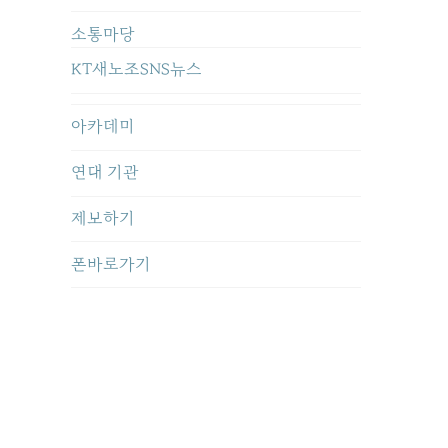
소통마당
KT새노조SNS뉴스
아카데미
연대 기관
제보하기
폰바로가기