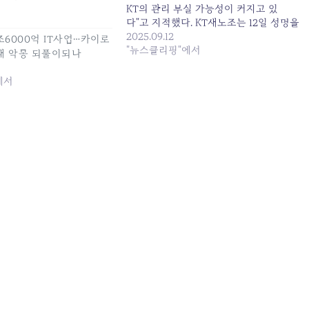
KT의 관리 부실 가능성이 커지고 있
다"고 지적했다. KT새노조는 12일 성명을
발표, 이번 사태의 근본... 원본 기사: "관
2025.09.12
1조6000억 IT사업…카이로
리 부실이 부른 대규모 피해" KT 해킹 파
"뉴스클리핑"에서
 실패 악몽 되풀이되나
장… 경영진 책임론 점화 발행일: 2025-
09-12 01:38:00
에서