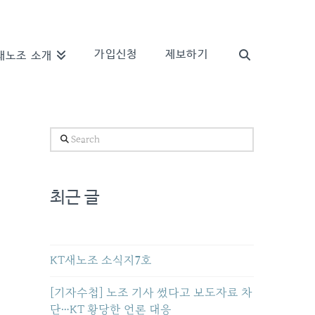
가입신청
제보하기
새노조 소개
Search
최근 글
KT새노조 소식지7호
[기자수첩] 노조 기사 썼다고 보도자료 차
단…KT 황당한 언론 대응