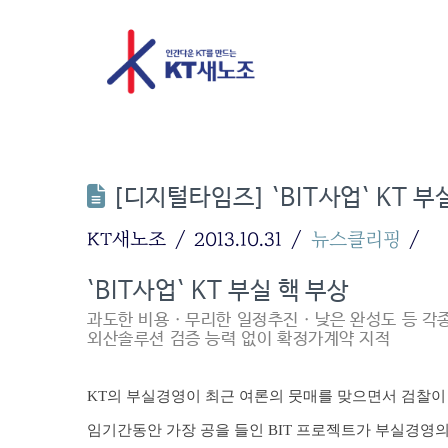
[디지털타임즈] `BIT사업` KT 부
KT새노조
2013.10.31
뉴스클리핑
`BIT사업` KT 부실 핵 부상
과도한 비용ㆍ무리한 일정추진ㆍ낮은 완성도 등 각
외산솔루션 검증 능력 없이 확정가계약 지적
KT의 부실경영이 최근 여론의 뭇매를 맞으면서 검찰이 
임기간동안 가장 공을 들인 BIT 프로젝트가 부실경영의