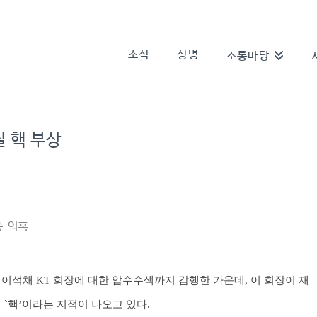
소식
성명
소통마당
실 핵 부상
종 의혹
이석채 KT 회장에 대한 압수수색까지 감행한 가운데, 이 회장이 재
 `핵’이라는 지적이 나오고 있다.