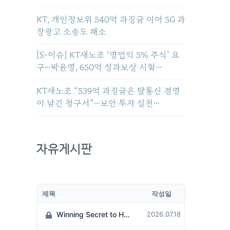
KT, 개인정보위 540억 과징금 이어 5G 과
장광고 소송도 패소
[S-이슈] KT새노조 ‘영업익 5% 주식’ 요
구…박윤영, 650억 성과보상 시험…
KT새노조 “539억 과징금은 탈통신 경영
이 남긴 청구서”…보안 투자 실천…
자유게시판
제목
작성일
Winning Secret to Hit the Jackpot!
2026.07.18