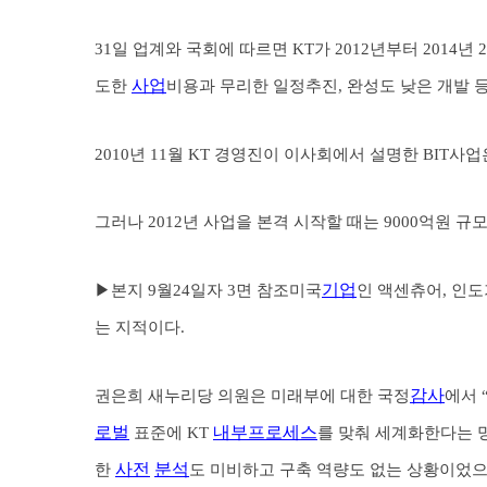
31일 업계와 국회에 따르면 KT가 2012년부터 2014
사업
도한
비용과 무리한 일정추진, 완성도 낮은 개발 등
2010년 11월 KT 경영진이 이사회에서 설명한 BIT사
그러나 2012년 사업을 본격 시작할 때는 9000억원 
기업
▶본지 9월24일자 3면 참조미국
인 액센츄어, 인
는 지적이다.
감사
권은희 새누리당 의원은 미래부에 대한 국정
에서 
로벌
내부프로세스
표준에 KT
를 맞춰 세계화한다는 
사전
분석
한
도 미비하고 구축 역량도 없는 상황이었