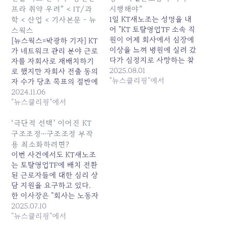
프라 취약 우려” < IT/과
시행해야”
1일 KT새노조는 성명을 내
학 < 산업 < 기사본문 - 뉴
어 "KT 토탈영업TF 소속 직
스웍스
원이 어제 회사에서 심장에
[뉴스웍스=박광하 기자] KT
이상을 느껴 병원에 실려 갔
가 네트워크 관리 분야 근로
다가 심정지로 사망하는 참
자를 자회사로 재배치하기
담한 사고가 발생했다"며
2025.08.01
로 했지만 자회사 전출 동의
"우리는 이 죽음들이 결코
"뉴스클리핑"에서
자 수가 당초 목표의 절반에
개인의 불행한 선택이 아닌
도 미치지 못했다. 이에 대
2024.11.06
KT... 원본 기사: '구조조정'
해 KT새노조는 향후 통신인
"뉴스클리핑"에서
KT 노동자 사망…"특별근로
프라 관리, 운영이 더욱 취
감독 즉각 시행해야" 발행
약해질 수 있다면서 사측의
‘극단적 선택’ 이어진 KT
일: 2025-08-01 05:08:00
대책 마련을 촉구했다.KT새
구조조정…구조조정 부작
노조는 5일 'KT 구조조정 일
용 최소화하려면?
단락, 통신인프라 취약 심해
이번 사건에서도 KT새노조
져'라는 제목의 성명에서
는 토탈영업TF에 배치 전환
"현원 4400명 및 당초 전출
된 근로자들에 대한 심리 상
목표 3700여명…
담 지원을 요구하고 있다.
한 이사장은 "회사는 노동자
의 안전과 건강에 대한 일차
2025.07.10
적이고 종국적인 책임을 져
"뉴스클리핑"에서
야 하는 법적 위치에 있