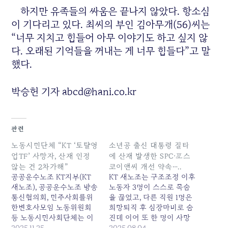
하지만 유족들의 싸움은 끝나지 않았다. 항소심
이 기다리고 있다. 최씨의 부인 김아무개(56)씨는
“너무 지치고 힘들어 아무 이야기도 하고 싶지 않
다. 오래된 기억들을 꺼내는 게 너무 힘들다”고 말
했다.
박승헌 기자 abcd@hani.co.kr
관련
노동시민단체 “KT ‘토탈영
소년공 출신 대통령 질타
업TF’ 사망자, 산재 인정
에 산재 발생한 SPC·포스
않는 건 2차가해”
코이앤씨 개선 약속…..
공공운수노조 KT지부(KT
KT 새노조는 구조조정 이후
새노조), 공공운수노조 방송
노동자 3명이 스스로 목숨
통신협의회, 민주사회를위
을 끊었고, 다른 직원 1명은
한변호사모임 노동위원회
희망퇴직 후 심장마비로 숨
등 노동시민사회단체는 이
진데 이어 또 한 명이 사망
날 공동 성명을 내어 A 씨의
2025.11.25
하면서 총 5명이 숨졌다고
2025.08.04