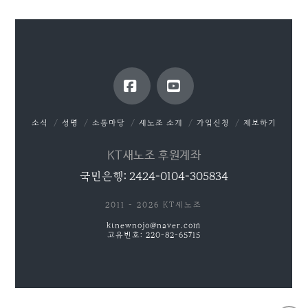
Facebook
YouTube
소식
성명
소통마당
새노조 소개
가입신청
제보하기
KT새노조 후원계좌
국민은행: 2424-0104-305834
2011 - 2026 KT새노조
ktnewnojo@naver.com
고유번호: 220-82-65715