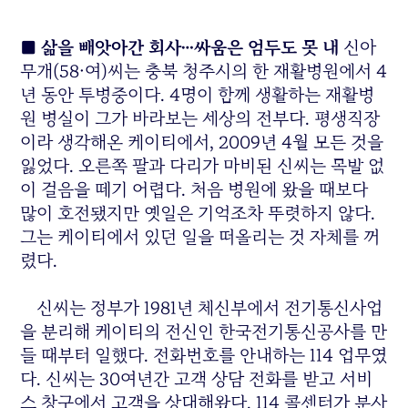
■ 삶을 빼앗아간 회사…싸움은 엄두도 못 내
신아
무개(58·여)씨는 충북 청주시의 한 재활병원에서 4
년 동안 투병중이다. 4명이 함께 생활하는 재활병
원 병실이 그가 바라보는 세상의 전부다. 평생직장
이라 생각해온 케이티에서, 2009년 4월 모든 것을
잃었다. 오른쪽 팔과 다리가 마비된 신씨는 목발 없
이 걸음을 떼기 어렵다. 처음 병원에 왔을 때보다
많이 호전됐지만 옛일은 기억조차 뚜렷하지 않다.
그는 케이티에서 있던 일을 떠올리는 것 자체를 꺼
렸다.
신씨는 정부가 1981년 체신부에서 전기통신사업
을 분리해 케이티의 전신인 한국전기통신공사를 만
들 때부터 일했다. 전화번호를 안내하는 114 업무였
다. 신씨는 30여년간 고객 상담 전화를 받고 서비
스 창구에서 고객을 상대해왔다. 114 콜센터가 분사