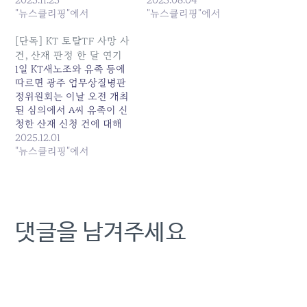
산재 인정과 KT 구조조정
"뉴스클리핑"에서
주장했다. 정치권도 거들었
"뉴스클리핑"에서
전면 재검토를 촉구했다. 이
다. 이훈기 더불어민주당...
들... 원본 기사: 노동시민단
원본 기사: 소년공 출신 대
[단독] KT 토탈TF 사망 사
체 "KT '토탈영업TF' 사망
통령 질타에 산재 발생한
건, 산재 판정 한 달 연기
자, 산재 인정 않는 건 2차가
SPC·포스코이앤씨 개선 약
1일 KT새노조와 유족 등에
해" 발행일: 2025-11-25
속..... 발행일: 2025-08-04
따르면 광주 업무상질병판
03:50:00
07:42:00
정위원회는 이날 오전 개최
된 심의에서 A씨 유족이 신
청한 산재 신청 건에 대해
증거가 불충분하다며 '재심
2025.12.01
의'가 필요하다고 판단해,
"뉴스클리핑"에서
결정을 연기했다. 통상 심
의... 원본 기사: [단독] KT
토탈TF 사망 사건, 산재 판
정 한 달 연기 발행일:
2025-12-01 00:58:00
댓글을 남겨주세요