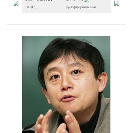
yj719@pdjournal.com
00:24:15