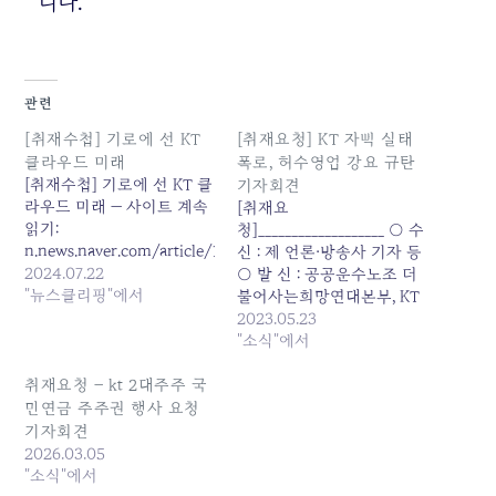
니다.”
관련
[취재수첩] 기로에 선 KT
[취재요청] KT 자뻑 실태
클라우드 미래
폭로, 허수영업 강요 규탄
[취재수첩] 기로에 선 KT 클
기자회견
라우드 미래 — 사이트 계속
[취재요
읽기:
청]___________________ ○ 수
n.news.naver.com/article/138/0002178088
신 : 제 언론·방송사 기자 등
2024.07.22
○ 발 신 : 공공운수노조 더
"뉴스클리핑"에서
불어사는희망연대본부, KT
민주동지회, KT새노조 ○
2023.05.23
문 의 : 희망연대본부 정책
"소식"에서
기획실장 윤진영 ○ 첨 부 :
허수영업실태 자료, 기자회
취재요청 – kt 2대주주 국
견문 -----------------------
민연금 주주권 행사 요청
----------------------------
기자회견
-------------------- 허수영
2026.03.05
업으로 채워진 KT의 실적!
"소식"에서
KT 경영진의 책임회피, 실