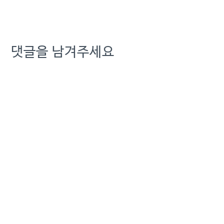
적강요가 만들어낸 진풍경!
KT 자뻑 실태 폭로, 허수영
업 강요 규탄 기자회견…
댓글을 남겨주세요