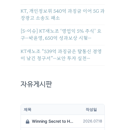
KT, 개인정보위 540억 과징금 이어 5G 과
장광고 소송도 패소
[S-이슈] KT새노조 ‘영업익 5% 주식’ 요
구…박윤영, 650억 성과보상 시험…
KT새노조 “539억 과징금은 탈통신 경영
이 남긴 청구서”…보안 투자 실천…
자유게시판
제목
작성일
Winning Secret to Hit the Jackpot!
2026.07.18