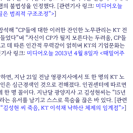
램의 불법성을 인정했다. [관련기사 링크:
미디어오늘
 본질은 범죄적 구조조정”>
]
참석해 “CP들에 대한 이러한 잔인한 노무관리는 KT 전
었다”며 “자신이 CP가 될지 모른다는 두려움, CP들
고 데 따른 인간적 무력감이 얽히며 KT의 기업문화는
련기사 링크:
미디어오늘 2013년 4월 8일자 <때밀어주
면, 지난 21일 전남 영광지사에서 또 한 명의 KT 노
 원인은 심근경색인 것으로 전해졌다. 인권센터에 따르면
 한 명 꼴이다. 지난달 광양지사 고 김성현씨는 “15년
라는 유서를 남기고 스스로 목숨을 끊은 바 있다. [관련
<“김성현 씨 죽음, KT 이석채 낙하산 체제의 임계점”>
]