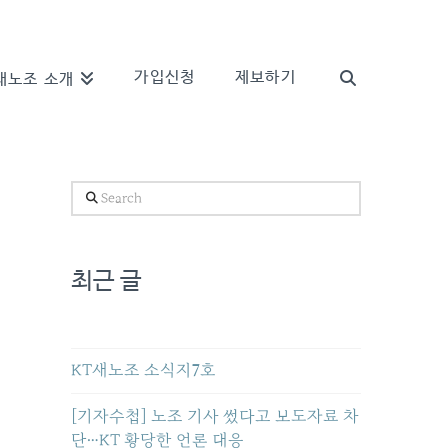
가입신청
제보하기
새노조 소개
Search
최근 글
KT새노조 소식지7호
[기자수첩] 노조 기사 썼다고 보도자료 차
단…KT 황당한 언론 대응