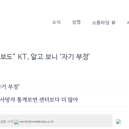
소식
성명
소통마당
도” KT, 알고 보니 ‘자기 부정’
자기 부정’
 사망자 통계보면 센터보다 더 많아
weshe@mediatoday.co.kr
장준 기자