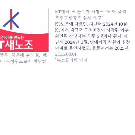
KT에서 또 근로자 사망… “노조, 즉각
특별근로감독 실시 촉구”
KT노조에 따르면, 지난해 2024년 10월
KT에서 대규모 구조조정이 시작된 이후
확인된 사망자는 모두 5명이나 된다. 지
난해 2024년 11월, 명예퇴직 직원이 심장
마비로 돌연사했고, 올들어서는 2025년
1월, 토탈영업TF 소속... 원본 기사: KT에
2025.08.01
장문] 김은혜 후보 KT 채
서 또 근로자 사망... "노조, 즉각 특별근로
"뉴스클리핑"에서
 KT 구성원으로서 참담한
감독 실시 촉구" 발행일: 2025-08-01
03:24:00