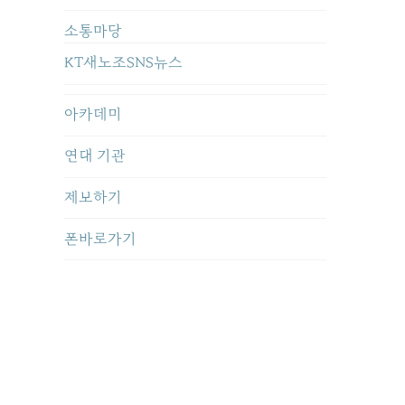
소통마당
KT새노조SNS뉴스
아카데미
연대 기관
제보하기
폰바로가기