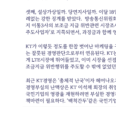
셋째, 설상가상일까. 당연지사일까. 이달 1
례없는 강한 징계를 받았다. 방송통신위원회
지 이통3사의 보조금 지급 위반관련 시장조사
주도사업자’로 지목되면서, 과징금과 함께 
KT가 이렇듯 정도를 한참 벗어난 마케팅을 구
는 잘못된 경영판단으로부터 연유된다. KT는
게 LTE시장에 뛰어들었고, 이미 시장을 선
조금지급 위반행위를 주도할 수 밖에 없었던
최근 KT경영은 ‘총체적 난국’이자 헤어나오기
경영부실의 난맥상은 KT 이석채 회장의 취
국민기업의 영광을 재현하려면 부실한 경영체
책마련이 필요하다. ‘백척간두’같은 국민기업