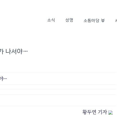
소식
성명
소통마당
회가 나서야…
서야…
황두연 기자