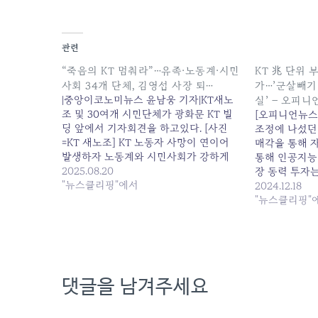
관련
“죽음의 KT 멈춰라”…유족·노동계·시민
KT 兆 단위 
사회 34개 단체, 김영섭 사장 퇴…
가…’군살빼기’
|중앙이코노미뉴스 윤남웅 기자|KT새노
실’ – 오피
조 및 30여개 시민단체가 광화문 KT 빌
[오피니언뉴스
딩 앞에서 기자회견을 하고있다. [사진
조정에 나섰던 
=KT 새노조] KT 노동자 사망이 연이어
매각을 통해 
발생하자 노동계와 시민사회가 강하게
통해 인공지능(
반발하고 나섰다. KT새노조를... 원본 기
2025.08.20
장 동력 투자
사: "죽음의 KT 멈춰라"…유족·노동계·시
"뉴스클리핑"에서
대한 자금을 
2024.12.18
민사회 34개 단체, 김영섭 사장 퇴... 발행
만 이를 두고 
"뉴스클리핑"
일: 2025-08-20 06:34:00
판단이라고 볼
산 매각 대상은
업계 등에 따
댓글을 남겨주세요