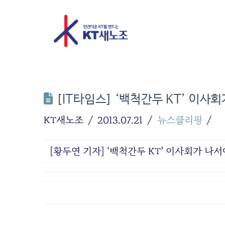
[IT타임스] ‘백척간두 KT’ 이사
KT새노조
2013.07.21
뉴스클리핑
[황두연 기자] ‘백척간두 KT’ 이사회가 나