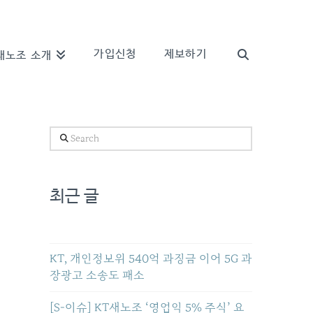
가입신청
제보하기
새노조 소개
Search
최근 글
KT, 개인정보위 540억 과징금 이어 5G 과
장광고 소송도 패소
[S-이슈] KT새노조 ‘영업익 5% 주식’ 요