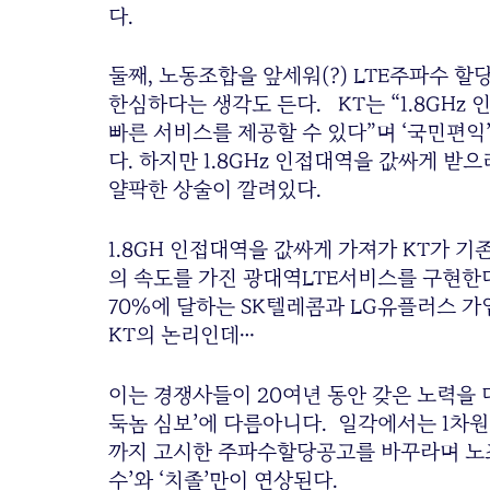
다.
둘째, 노동조합을 앞세워(?) LTE주파수 
한심하다는 생각도 든다. KT는 “1.8GHz
빠른 서비스를 제공할 수 있다”며 ‘국민편
다. 하지만 1.8GHz 인접대역을 값싸게 받
얄팍한 상술이 깔려있다.
1.8GH 인접대역을 값싸게 가져가 KT가 
의 속도를 가진 광대역LTE서비스를 구현한다
70%에 달하는 SK텔레콤과 LG유플러스 가
KT의 논리인데…
이는 경쟁사들이 20여년 동안 갖은 노력을 
둑놈 심보’에 다름아니다. 일각에서는 1차
까지 고시한 주파수할당공고를 바꾸라며 노조까
수’와 ‘치졸’만이 연상된다.