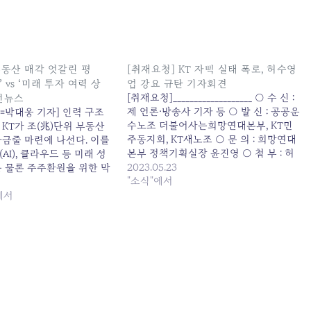
부동산 매각 엇갈린 평
[취재요청] KT 자뻑 실태 폭로, 허수영
 vs ‘미래 투자 여력 상
업 강요 규탄 기자회견
[취재요청]___________________ ○ 수 신 :
니언뉴스
제 언론·방송사 기자 등 ○ 발 신 : 공공운
=박대웅 기자] 인력 구조
수노조 더불어사는희망연대본부, KT민
KT가 조(兆)단위 부동산
주동지회, KT새노조 ○ 문 의 : 희망연대
자금줄 마련에 나선다. 이를
본부 정책기획실장 윤진영 ○ 첨 부 : 허
AI), 클라우드 등 미래 성
수영업실태 자료, 기자회견문 -----------
2023.05.23
는 물론 주주환원을 위한 막
------------------------------------------
"소식"에서
마련한다는 계획이다. 하지
------------------ 허수영업으로 채워진
KT 노조 등은 근시안적인
에서
KT의 실적! KT 경영진의 책임회피, 실적
멘 소리를 낸다. 부동산 자
강요가 만들어낸 진풍경! KT 자뻑 실태
17일 투자업계(IB) 및 통신
폭로, 허수영업 강요 규탄 기자회견…
르면…