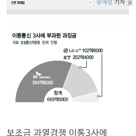
황예랑
기자
보조금 과열경쟁 이통3사에