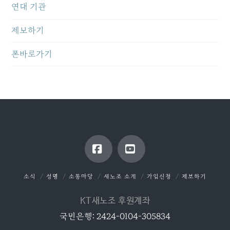
연대 기관
제보하기
폰바로가기
Facebook
YouTube
소식
성명
소통마당
새노조 소개
가입신청
제보하기
KT새노조 후원계좌
국민은행: 2424-0104-305834