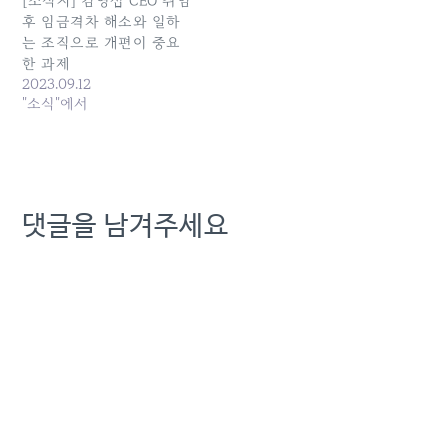
[소식지] 김영섭 CEO 취임
경영과 강압적인 구조조정,
후 임금격차 해소와 일하
…
는 조직으로 개편이 중요
한 과제
2023.09.12
"소식"에서
댓글을 남겨주세요