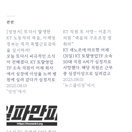
관련
[성명서] 또다시 발생한
KT 직원 또 사망… 이훈기
KT 노동자의 죽음, 이재명
의원 “죽음의 구조조정 멈
정부는 즉각 특별근로감독
춰라”
KT 새노조에 따르면 어제
을 실시하라!
(31일) KT 토탈영업TF 소속
오늘 또다시 비극적인 소식
50대 직원 A씨가 심정지로
이 전해졌다. KT 토탈영업
사망했다. 해당 직원은 근무
TF 소속 직원이 어제 회사
중 심장이상으로 실려갔고
에서 심장에 이상을 느껴 병
오늘 새벽 심정지로 숨졌다.
2025.08.01
원에 실려 갔다가 심정지로
이번에 사망한 A씨가 속한
"뉴스클리핑"에서
사망하는 참담한 사고가 발
2025.08.01
토탈 영업TF는 구조조정 당
생했다. 이로써 지난해
"성명"에서
시 KT... 원본 기사: KT 직원
2024년 10월 대규모 구조
또 사망… 이훈기 의원 "죽음
조정이 시작된 이후 확인된
의 구조조정 멈춰라" 발행
사망자는 총 5명에 달한다.
일: 2025-08-01 07:52:00
우리는 이 죽음들이 결코 개
인의 불행한 선택이 아닌,
KT 김영섭 사장의 무책임한