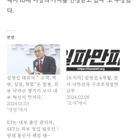
대비 10배 이상의 가치를 인정받고 있다”고 주장했
다.
관련
김영섭 대표의 ” 고객, 역
[소식지] 김영섭 6개월, 검
량, 실질, 화합”은 말뿐, 외
사 낙하산과 구조조정설만
부 낙하산 챙기기 보다 내
난무
2024.02.08
부 혁신이 먼저다.
"소식"에서
2024.01.03
"성명"에서
KT는 내부 출신 관리자,
SKT는 외부 영입 법조인 :
양대 통신사 해킹 대…