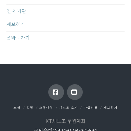
연대 기관
제보하기
폰바로가기
Facebook
YouTube
소식
성명
소통마당
새노조 소개
가입신청
제보하기
KT새노조 후원계좌
국민은행: 2424-0104-305834