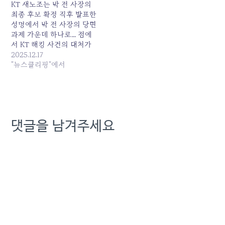
KT 새노조는 박 전 사장의
최종 후보 확정 직후 발표한
성명에서 박 전 사장의 당면
과제 가운데 하나로... 점에
서 KT 해킹 사건의 대처가
지연될 수 있다는 우려도 나
2025.12.17
온다. 새 대표이사가 공식적
"뉴스클리핑"에서
으로 선임될 때까지 조직...
원본 기사: KT는 내부 출신
관리자, SKT는 외부 영입 법
조인 : 양대 통신사 해킹
대... 발행일:…
댓글을 남겨주세요