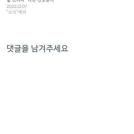
할 것이다” 라는 신호탄이
다. 과거 사례를 볼때 연임
2022.12.07
확정 시기가 임박하고 CEO
"소식"에서
리스크가 불거져 연임 반대
여론이 높아질 즈음이면 제1
노조는 다수임을 내세워 회
장 연임을 적극 지지 한다는
성명을 발표했다. 회장의
댓글을 남겨주세요
불법행위에 대한 시민사회
의 불신이…