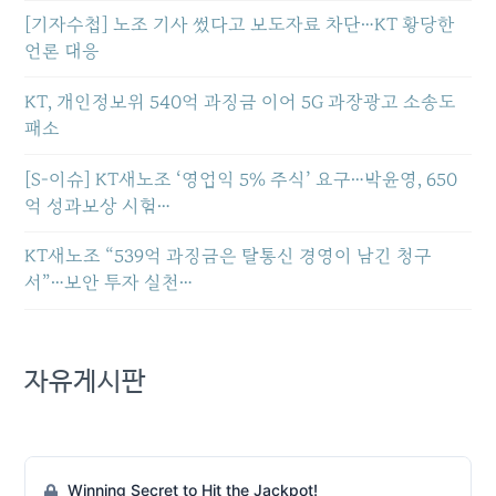
[기자수첩] 노조 기사 썼다고 보도자료 차단…KT 황당한
언론 대응
KT, 개인정보위 540억 과징금 이어 5G 과장광고 소송도
패소
[S-이슈] KT새노조 ‘영업익 5% 주식’ 요구…박윤영, 650
억 성과보상 시험…
KT새노조 “539억 과징금은 탈통신 경영이 남긴 청구
서”…보안 투자 실천…
자유게시판
Winning Secret to Hit the Jackpot!