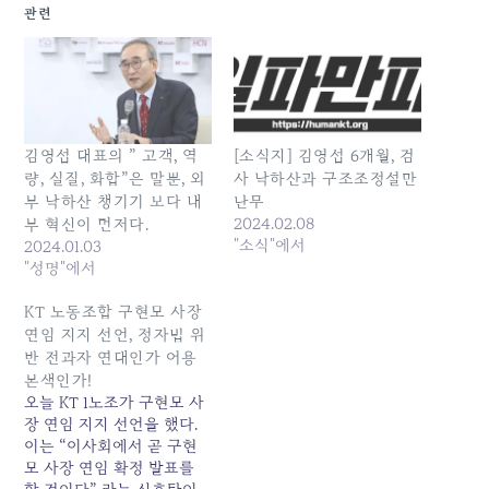
관련
김영섭 대표의 ” 고객, 역
[소식지] 김영섭 6개월, 검
량, 실질, 화합”은 말뿐, 외
사 낙하산과 구조조정설만
부 낙하산 챙기기 보다 내
난무
2024.02.08
부 혁신이 먼저다.
"소식"에서
2024.01.03
"성명"에서
KT 노동조합 구현모 사장
연임 지지 선언, 정자법 위
반 전과자 연대인가 어용
본색인가!
오늘 KT 1노조가 구현모 사
장 연임 지지 선언을 했다.
이는 “이사회에서 곧 구현
모 사장 연임 확정 발표를