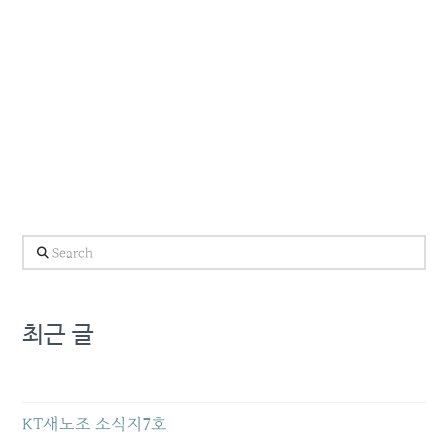
Search
최근 글
KT새노조 소식지7호