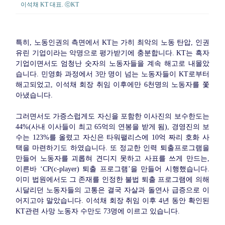
이석채 KT 대표. ⓒKT
특히, 노동인권의 측면에서 KT는 가히 최악의 노동 탄압, 인권
유린 기업이라는 악명으로 평가받기에 충분합니다. KT는 흑자
기업이면서도 엄청난 숫자의 노동자들을 계속 해고로 내몰았
습니다. 민영화 과정에서 3만 명이 넘는 노동자들이 KT로부터
해고되었고, 이석채 회장 취임 이후에만 6천명의 노동자를 쫓
아냈습니다.
그러면서도 가증스럽게도 자신을 포함한 이사진의 보수한도는
44%(사내 이사들이 최고 65억의 연봉을 받게 됨), 경영진의 보
수는 123%를 올렸고 자신은 타워팰리스에 10억 짜리 호화 사
택을 마련하기도 하였습니다. 또 정교한 인력 퇴출프로그램을
만들어 노동자를 괴롭혀 견디지 못하고 사표를 쓰게 만드는,
이른바 ‘CP(c-player) 퇴출 프로그램’을 만들어 시행했습니다.
이미 법원에서도 그 존재를 인정한 불법 퇴출 프로그램에 의해
시달리던 노동자들의 고통은 결국 자살과 돌연사 급증으로 이
어지고야 말았습니다. 이석채 회장 취임 이후 4년 동안 확인된
KT관련 사망 노동자 수만도 73명에 이르고 있습니다.