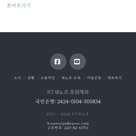
폰바로가기
Facebook
YouTube
소식
성명
소통마당
새노조 소개
가입신청
제보하기
KT새노조 후원계좌
국민은행: 2424-0104-305834
2011 - 2026 KT새노조
ktnewnojo@naver.com
고유번호: 220-82-65715