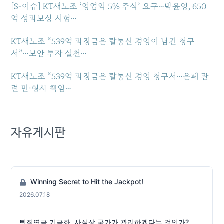
[S-이슈] KT새노조 ‘영업익 5% 주식’ 요구…박윤영, 650
억 성과보상 시험…
KT새노조 “539억 과징금은 탈통신 경영이 남긴 청구
서”…보안 투자 실천…
KT새노조 “539억 과징금은 탈통신 경영 청구서…은폐 관
련 민·형사 책임…
자유게시판
Winning Secret to Hit the Jackpot!
2026.07.18
퇴직연금 기금화, 사실상 국가가 관리하겠다는 것인가?