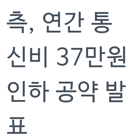
측, 연간 통
신비 37만원
인하 공약 발
표