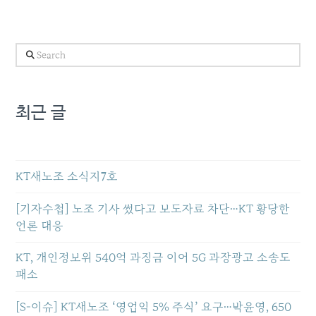
Search
최근 글
KT새노조 소식지7호
[기자수첩] 노조 기사 썼다고 보도자료 차단…KT 황당한
언론 대응
KT, 개인정보위 540억 과징금 이어 5G 과장광고 소송도
패소
[S-이슈] KT새노조 ‘영업익 5% 주식’ 요구…박윤영, 650