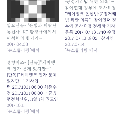
·공정거래법 위반 의혹”…
참여연대 정부에 조사요청
“케이뱅크 은행법·공정거래
법 위반 의혹”…참여연대 정
일요신문- ‘은행과 바람난
부에 조사요청 정세라 기자
통신사’ KT 황창규에게서
등록 2017-07-13 17:10 수정
2017-07-13 19:05 참여연
이석채의 향기가…
대 경제금융센터 금융위·공
2017.07.14
2017.04.08
정위에 조사요청서 발송 은
"뉴스클리핑"에서
"뉴스클리핑"에서
산분리 규정 아래 자본확충
어려워 인가당시 인가요건
경향비즈- [단독]“케이뱅
어겼을 가능성 제기 “케이
크 인가 문제 있지만…”
뱅크는 케이티 계열사” 주
[단독]“케이뱅크 인가 문제
장도 참여연대 경제금융
있지만…” 기사입
센터는 13일 인터넷전문은
력 2017.10.11 06:00 최종수
행 케이(K)뱅크가 은행법과
정 2017.10.11 06:00 ㆍ금융
공정거래법을 위반한 의혹
행정혁신위, 11일 1차 권고안
이 있다고 주장하며, 금융위
ㆍ삭제된 BIS 비율 조항에
2017.10.11
원회와 공정거래위원회에
의견 분분 ㆍ“재량권 남
"뉴스클리핑"에서
각각 조사…
용”“조치해도 실익 없어”
국내 1호 인터넷전문은행인
케이뱅크 인가를 둘러싸고
논란이 가라앉지 않는 가운