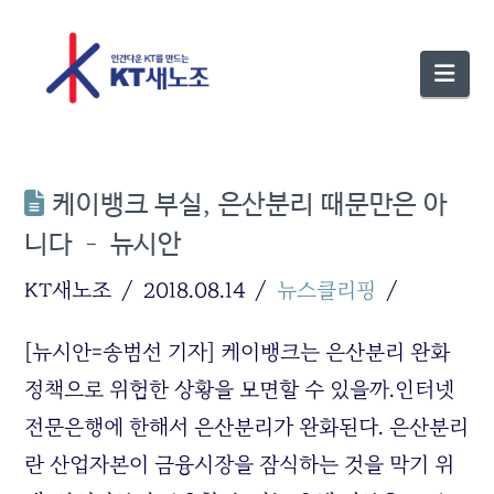
Nav
케이뱅크 부실, 은산분리 때문만은 아
니다 – 뉴시안
KT새노조
2018.08.14
뉴스클리핑
[뉴시안=송범선 기자] 케이뱅크는 은산분리 완화
정책으로 위험한 상황을 모면할 수 있을까.인터넷
전문은행에 한해서 은산분리가 완화된다. 은산분리
란 산업자본이 금융시장을 잠식하는 것을 막기 위