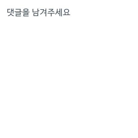
데 인가과정을 조사한 금융
댓글을 남겨주세요
행정혁신위원회가 “문제가
있다”는 쪽으로 결론을 내
린 것으로 알려졌다. 그러나
민간 조직이기 때문에 추가
조치가 이뤄지기는 어려
울…