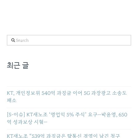
Search
최근 글
KT, 개인정보위 540억 과징금 이어 5G 과장광고 소송도
패소
[S-이슈] KT새노조 ‘영업익 5% 주식’ 요구…박윤영, 650
억 성과보상 시험…
KT새노조 “539억 과징금은 탈통신 경영이 남긴 청구