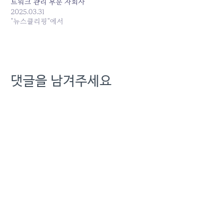
트워크 관리 부문 자회사
KT넷코어 설립 등으로 내외
2025.03.31
부에서 불편이 있다고 주장
"뉴스클리핑"에서
했다. 이에 대해 경영진은...
원본 기사: KT 김영섭 "부동
산 매각·구조조정, 경영진의
마땅한 책무"(종합) 발행일:
2025-03-31 04:20:00
댓글을 남겨주세요