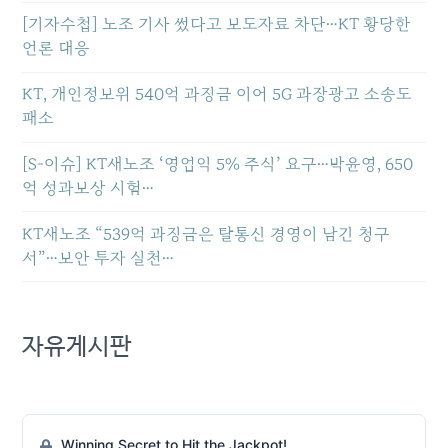
[기자수첩] 노조 기사 썼다고 보도자료 차단…KT 황당한
언론 대응
KT, 개인정보위 540억 과징금 이어 5G 과장광고 소송도
패소
[S-이슈] KT새노조 ‘영업익 5% 주식’ 요구…박윤영, 650
억 성과보상 시험…
KT새노조 “539억 과징금은 탈통신 경영이 남긴 청구
서”…보안 투자 실천…
자유게시판
Winning Secret to Hit the Jackpot!