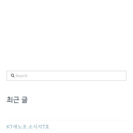
Search
최근 글
KT새노조 소식지7호