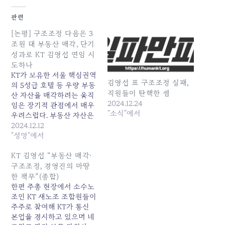
관련
[논평] 구조조정 다음은 3
조원 대 부동산 매각, 단기
성과로 KT 김영섭 연임 시
도하나
KT가 보유한 서울 핵심권역
김영섭 표 구조조정 실패,
의 5성급 호텔 등 우량 부동
직원들이 탄핵한 셈
산 자산을 매각하려는 움직
2024.12.24
임은 장기적 관점에서 매우
"소식"에서
우려스럽다. 부동산 자산은
통신 외 사업분야에서 안정
2024.12.12
적 수익원을 창출해온 대표
"성명"에서
적 비통신 포트폴리오로, 이
를 매각하는 것은 마치 “황
KT 김영섭 “부동산 매각·
금알을 낳는 거위의 배를 가
구조조정, 경영진의 마땅
르는” 단기적 조치라 할 수
한 책무”(종합)
있다. 이 배경에는 김영섭
한편 주총 현장에서 소수노
사장의 내년 연임 여부와 관
조인 KT 새노조 조합원들이
련이 있다.…
주주로 참여해 KT가 통신
본업을 경시하고 있으며 네