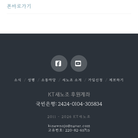
폰바로가기
Facebook
YouTube
소식
성명
소통마당
새노조 소개
가입신청
제보하기
KT새노조 후원계좌
국민은행: 2424-0104-305834
2011 - 2026 KT새노조
ktnewnojo@naver.com
고유번호: 220-82-65715