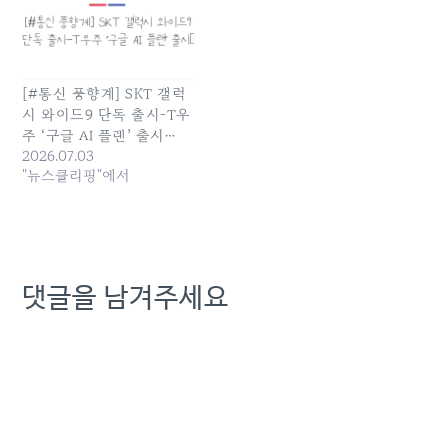
래위원회가 이동통신3사의
人]KT서비스 남부, 통신비
비슷비슷한 데이터 요금체
지원 KT가입자만…노사 합
계를 담합으로 의심하고 조
의에 반발 발행일: 2025-
사에 나섰습니다. 이경태
07-25 05:00:00
[#통신 풍향계] SKT 갤럭
기자가 보도합니다. [기자]
시 와이드9 단독 출시-T우
정부의 통신비 인하 정책 첫
번째 카드는 과학기술정보
주 ‘구글 AI 플랜’ 출시…
통신부가 주도한 선택약정
2026.07.03
할인율 인상이었습니다.…
"뉴스클리핑"에서
댓글을 남겨주세요