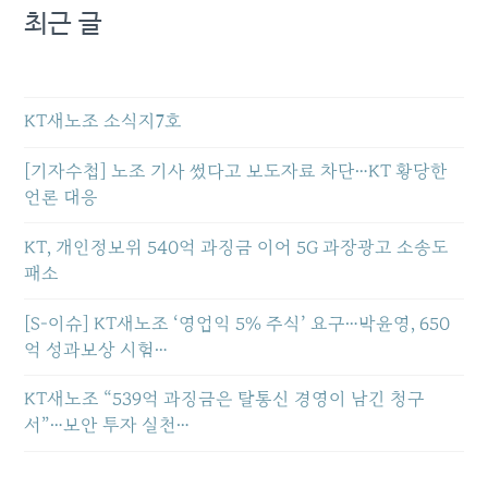
최근 글
KT새노조 소식지7호
[기자수첩] 노조 기사 썼다고 보도자료 차단…KT 황당한
언론 대응
KT, 개인정보위 540억 과징금 이어 5G 과장광고 소송도
패소
[S-이슈] KT새노조 ‘영업익 5% 주식’ 요구…박윤영, 650
억 성과보상 시험…
KT새노조 “539억 과징금은 탈통신 경영이 남긴 청구
서”…보안 투자 실천…