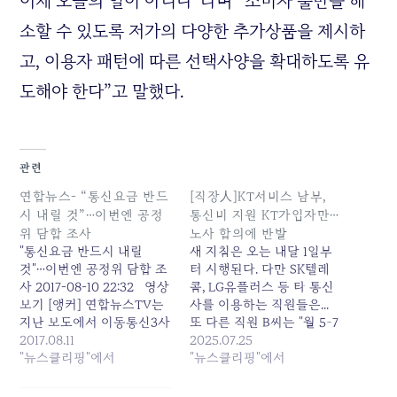
어제 오늘의 일이 아니다”라며 “소비자 불만을 해
소할 수 있도록 저가의 다양한 추가상품을 제시하
고, 이용자 패턴에 따른 선택사양을 확대하도록 유
도해야 한다”고 말했다.
관련
연합뉴스- “통신요금 반드
[직장人]KT서비스 남부,
시 내릴 것”…이번엔 공정
통신비 지원 KT가입자만…
위 담합 조사
노사 합의에 반발
"통신요금 반드시 내릴
새 지침은 오는 내달 1일부
것"…이번엔 공정위 담합 조
터 시행된다. 다만 SK텔레
사 2017-08-10 22:32 영상
콤, LG유플러스 등 타 통신
보기 [앵커] 연합뉴스TV는
사를 이용하는 직원들은...
지난 보도에서 이동통신3사
또 다른 직원 B씨는 "월 5~7
의 불합리한 데이터요금체
2017.08.11
만 원 수준의 지원인데 이마
2025.07.25
계만 손봐도 상당한 요금인
"뉴스클리핑"에서
저도 KT 가입자로 한정해
"뉴스클리핑"에서
하 효과가 있을 것이라고 지
불만이 크다"며 "노조가 직
적했는데요. 마침내 공정거
원 의견... 원본 기사: [직장