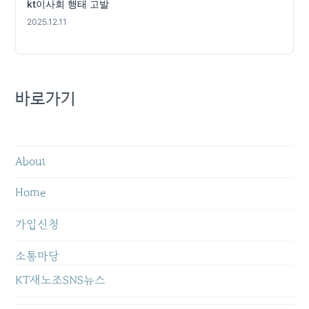
kt이사회 행태 고발
2025.12.11
바로가기
About
Home
가입신청
소통마당
KT새노조SNS뉴스