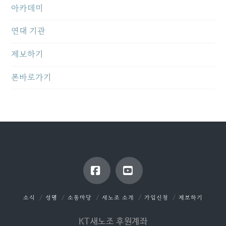
아카데미
연대 기관
제보하기
폰바로가기
Facebook
YouTube
소식
성명
소통마당
새노조 소개
가입신청
제보하기
KT새노조 후원계좌