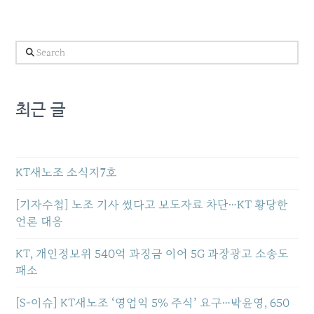
Search
최근 글
KT새노조 소식지7호
[기자수첩] 노조 기사 썼다고 보도자료 차단…KT 황당한
언론 대응
KT, 개인정보위 540억 과징금 이어 5G 과장광고 소송도
패소
[S-이슈] KT새노조 ‘영업익 5% 주식’ 요구…박윤영, 650