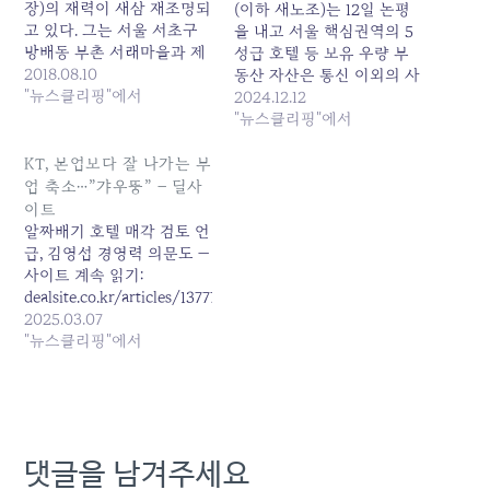
장)의 재력이 새삼 재조명되
(이하 새노조)는 12일 논평
고 있다. 그는 서울 서초구
을 내고 서울 핵심권역의 5
방배동 부촌 서래마을과 제
성급 호텔 등 보유 우량 부
주도 신흥 명품타운하우스
2018.08.10
동산 자산은 통신 이외의 사
단지로 부상하고 있는 제주
"뉴스클리핑"에서
업 분야에서 안정적 수익원
2024.12.12
서귀포시 대정읍 괴정리에
을 창출해온 대표적 비통신
"뉴스클리핑"에서
본인 명의 부동산을 소유하
포트폴리오인데 이를 매각
고 있는 것으로 나타났다. —
하는... 원본 기사: KT 김영
KT, 본업보다 잘 나가는 부
사이트 계속 읽기:
섭의 연임 '몸부림' …알짜
업 축소…”갸우뚱” – 딜사
m.skyedaily.com/news_view.html
부동산 팔고, 사외이사 '친
이트
위대' 시도 발행일: 2024-
알짜배기 호텔 매각 검토 언
12-12 06:22:00
급, 김영섭 경영력 의문도 —
사이트 계속 읽기:
dealsite.co.kr/articles/137776
2025.03.07
"뉴스클리핑"에서
댓글을 남겨주세요