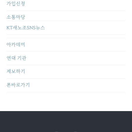
가입신청
소통마당
KT새노조SNS뉴스
아카데미
연대 기관
제보하기
폰바로가기