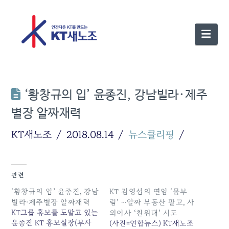
Nav
‘황창규의 입’ 윤종진, 강남빌라·제주
별장 알짜재력
KT새노조
2018.08.14
뉴스클리핑
관련
‘황창규의 입’ 윤종진, 강남
KT 김영섭의 연임 ‘몸부
빌라·제주별장 알짜재력
림’ …알짜 부동산 팔고, 사
KT그룹 홍보를 도맡고 있는
외이사 ‘친위대’ 시도
윤종진 KT 홍보실장(부사
(사진=연합뉴스) KT새노조