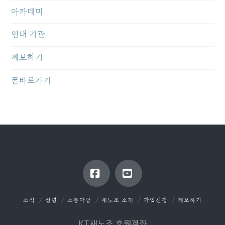
아카데미
연대 기관
제보하기
폰바로가기
Facebook
YouTube
소식
성명
소통마당
새노조 소개
가입신청
제보하기
KT새노조 후원계좌