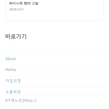
kt이사회 행태 고발
2025.12.11
바로가기
About
Home
가입신청
소통마당
KT새노조SNS뉴스