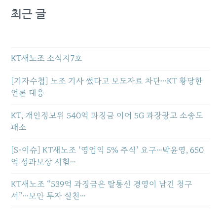
최근 글
KT새노조 소식지7호
[기자수첩] 노조 기사 썼다고 보도자료 차단…KT 황당한
언론 대응
KT, 개인정보위 540억 과징금 이어 5G 과장광고 소송도
패소
[S-이슈] KT새노조 ‘영업익 5% 주식’ 요구…박윤영, 650
억 성과보상 시험…
KT새노조 “539억 과징금은 탈통신 경영이 남긴 청구
서”…보안 투자 실천…