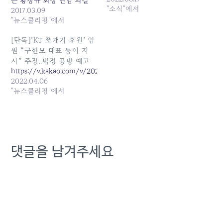
는 황창규 회장 연임 의결
"소식"에서
가 -가 + 0 등록 2017-03-
2017.03.09
09 17:42 왼쪽부터 박정호
"뉴스클리핑"에서
SK텔레콤 사장, 황창규 KT
회장, 권영수 LG유플러스
[단독]’KT 쪼개기 후원’ 임
부회장.<사진제공=이동통
원 “구현모 대표 등이 지
신3사> (서울=포커스뉴스)
시” 주장..법정 공방 예고
SK텔레콤과 KT, LG유플러
https://v.kakao.com/v/20220406170102474
스 등 국내 이동통신 3사의
2022.04.06
정기 주주총회가 내주부터
"뉴스클리핑"에서
시작된다.…
댓글을 남겨주세요