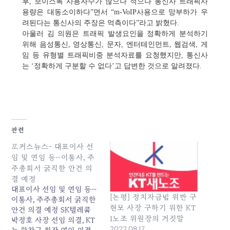
후, 보이스톡 사용자수가 많으나 적으나 통신사 트래픽사
용량은 대동소이하다”면서 “m-VoIP사용으로 망부하가 우
려된다는 통신사의 주장은 억측이다”라고 밝혔다.
아울러 김 의원은 트래픽 발생요인을 정확하게 분석하기
위해 음성통신, 영상통신, 문자, 엔터테인먼트, 웹검색, 게
임 등 유형별 트래픽비중 분석자료를 요청했지만, 통신사
는 ‘정확하게 구분할 수 없다’고 답변한 것으로 알려졌다.
관련
포커스뉴스- 대표이사 선
임 및 연임 등…이통사, 주
주총회서 굵직한 안건 의
결 예정
대표이사 선임 및 연임 등…
[논평] 정치자금법 위반 구
이통사, 주주총회서 굵직한
현모 사장 구하기 위한 KT
안건 의결 예정 SK텔레콤
1노조 위원장의 거짓말
박정호 사장 선임 의결, KT
2022.08.17