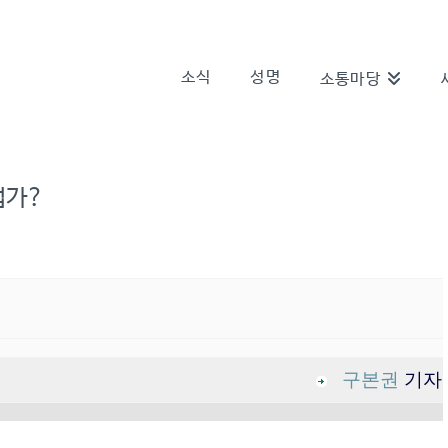
소식
성명
소통마당
업가?
구본권
기자