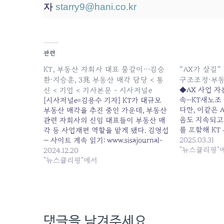
자
starry9@hani.co.kr
관련
KT, 부동산 자회사 대표 물갈이···김승
“AX가 살길”
환·지승훈, 3兆 부동산 매각 담당 < 통
구조조정·부동
◆AX 사업 자
신 < 기업 < 기사본문 - 시사저널e
속…KT새노조
[시사저널e=김용수 기자] KT가 대규모
다만, 이같은 
부동산 매각을 추진 중인 가운데, 부동산
음도 지속되고 
관련 자회사의 신임 대표들이 부동산 매
를 포함해 KT
각 등 사업재편 역할을 맡게 됐다. 김영섭
원 중 하나인..
2025.03.31
— 사이트 계속 읽기: www.sisajournal-
KT, 수익창출
"뉴스클리핑"
e.com/news/articleView.html
2024.12.20
산 매각 논란 ‘..
"뉴스클리핑"에서
05:39:00
댓글을 남겨주세요