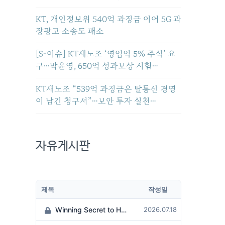
KT, 개인정보위 540억 과징금 이어 5G 과
장광고 소송도 패소
[S-이슈] KT새노조 ‘영업익 5% 주식’ 요
구…박윤영, 650억 성과보상 시험…
KT새노조 “539억 과징금은 탈통신 경영
이 남긴 청구서”…보안 투자 실천…
자유게시판
제목
작성일
Winning Secret to Hit the Jackpot!
2026.07.18