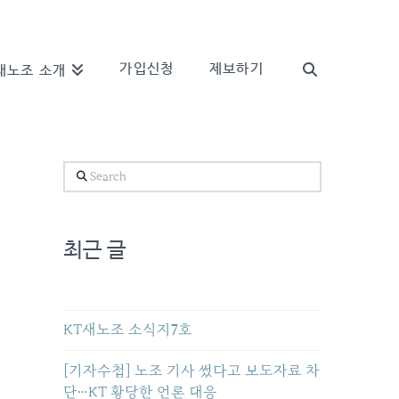
가입신청
제보하기
새노조 소개
Search
최근 글
KT새노조 소식지7호
[기자수첩] 노조 기사 썼다고 보도자료 차
단…KT 황당한 언론 대응