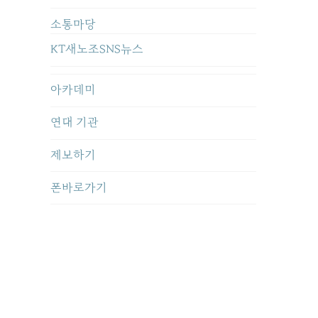
소통마당
KT새노조SNS뉴스
아카데미
연대 기관
제보하기
폰바로가기