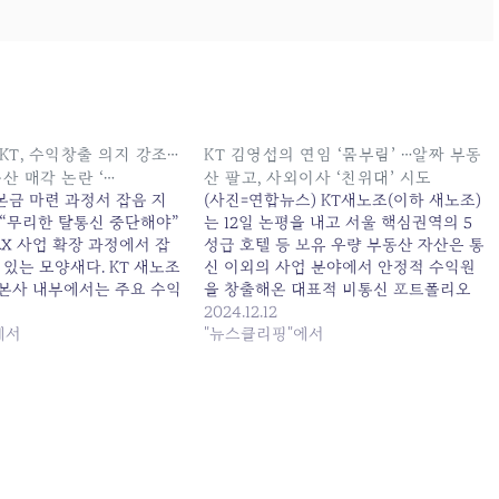
 KT, 수익창출 의지 강조…
KT 김영섭의 연임 ‘몸부림’ …알짜 부동
산 매각 논란 ‘…
산 팔고, 사외이사 ‘친위대’ 시도
본금 마련 과정서 잡음 지
(사진=연합뉴스) KT새노조(이하 새노조)
 “무리한 탈통신 중단해야”
는 12일 논평을 내고 서울 핵심권역의 5
AX 사업 확장 과정에서 잡
성급 호텔 등 보유 우량 부동산 자산은 통
있는 모양새다. KT 새노조
신 이외의 사업 분야에서 안정적 수익원
 본사 내부에서는 주요 수익
을 창출해온 대표적 비통신 포트폴리오
. 원본 기사: “AX가 살길”
인데 이를 매각하는... 원본 기사: KT 김영
2024.12.12
 의지 강조…구조조정·부동
에서
섭의 연임 '몸부림' …알짜 부동산 팔고,
"뉴스클리핑"에서
. 발행일: 2025-03-31
사외이사 '친위대' 시도 발행일: 2024-12-
12 06:22:00