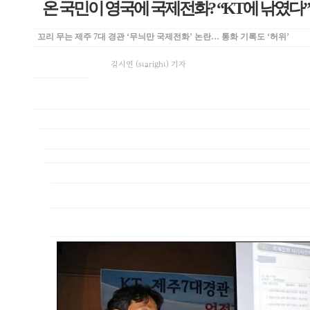
온 국민이 영국에 국제전화? “KT에 낚였다”
꼬리 무는 제주 7대 경관 ‘무늬만 국제전화’ 논란… 통화 기록도 ‘허위’
김시연 (staright) 기자