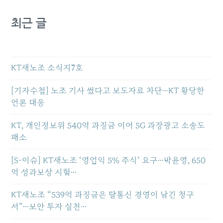
며 결국 사기업 배불리
는 '300억원대 대국민사기
최근 글
극'이란 오명을 안았다. [제
주도민일보DB] 여기에 투
표기간 동안 행정에 투입돼
야 할 공무원들이 다람쥐 쳇
바퀴 돌듯 전화에만 열을 올
KT새노조 소식지7호
리며 각종 행정 정체 현상
이 나타났었음은 누구도 부
[기자수첩] 노조 기사 썼다고 보도자료 차단…KT 황당한
인할 수 없다. 이 때문이었
을까, 지난 2014년 7월 취임
언론 대응
한 원희룡 지사는 약 2년 4
개월 동안 7대 경관에 대
KT, 개인정보위 540억 과징금 이어 5G 과장광고 소송도
해 침묵으로 일관했다. 실제
패소
로 단 세계7대 경관과 관련
해 언급도 거의 없었으
[S-이슈] KT새노조 ‘영업익 5% 주식’ 요구…박윤영, 650
며, 홍보 역시 단 한차례
도 이뤄지지 않았다는게 공
억 성과보상 시험…
직 내부의 결과였다. [뉴시
스]박원순 (오른쪽 부터)서
KT새노조 “539억 과징금은 탈통신 경영이 남긴 청구
울시장, 남경필 경기도지
서”…보안 투자 실천…
사, 원희룡 제주도지사, 안
희정 충남도지사가 27일 오