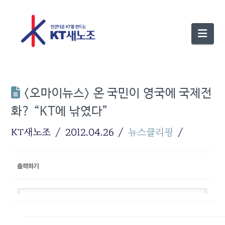
Nav
<오마이뉴스> 온 국민이 영국에 국제전
화? “KT에 낚였다”
KT새노조
2012.04.26
뉴스클리핑