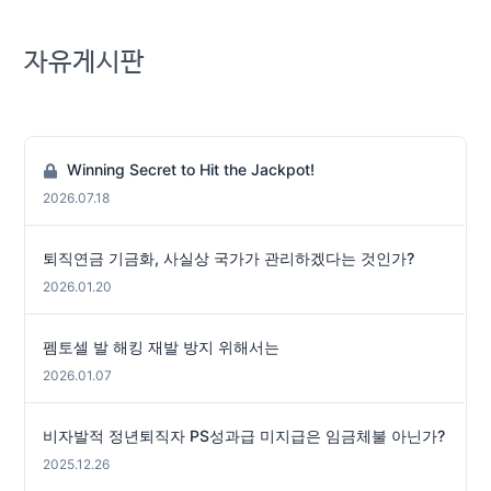
후 서울시 관악구 서울대 아
시아연구소 삼익홀에서 열
자유게시판
린 '제1회 서울대 국가정책
포럼'에 참석해 '협치는 가
능한가?'를 주제로 토론회
를 갖고 기념촬영을 하고 있
다. 그러던 원 지사가 임
Winning Secret to Hit the Jackpot!
기 절반이 지난 지금 시점
에 세계7대경관을 꺼내
2026.07.18
든 것은 분명히 의문을 자아
낸다. 일부에서는 중앙정치
퇴직연금 기금화, 사실상 국가가 관리하겠다는 것인가?
와 대권을 바라보는 현재
의 원 지사의 행보와 맞물
2026.01.20
려 정치적 이용을 하는게 아
니냐는 쓴소리도 나오고 있
다. 2년 반의 침묵을 깨고 7
펨토셀 발 해킹 재발 방지 위해서는
대 경관과 악수(?)한 원희
2026.01.07
룡 지사. 이런 원 지사의 선
택이 어떤 의미의 악수
가 될 지는 도민과 국민
비자발적 정년퇴직자 PS성과급 미지급은 임금체불 아닌가?
의 여론이 말해줄 것이다.
2025.12.26
허성찬 기자