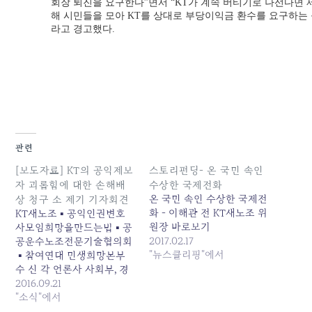
회장 퇴진을 요구한다”면서 “KT가 계속 버티기로 나선다면 
해 시민들을 모아 KT를 상대로 부당이익금 환수를 요구하는 
라고 경고했다.
관련
[보도자료] KT의 공익제보
스토리펀딩- 온 국민 속인
자 괴롭힘에 대한 손해배
수상한 국제전화
온 국민 속인 수상한 국제전
상 청구 소 제기 기자회견
화 - 이해관 전 KT새노조 위
KT새노조▪공익인권변호
원장 바로보기
사모임희망을만드는법▪공
2017.02.17
공운수노조전문기술협의회
"뉴스클리핑"에서
▪참여연대 민생희망본부
수 신 각 언론사 사회부, 경
제부, 산업부, 정보통신IT 담
2016.09.21
당 발 신 KT새노조 ( 담당 :
"소식"에서
김미영 부위원장 010-