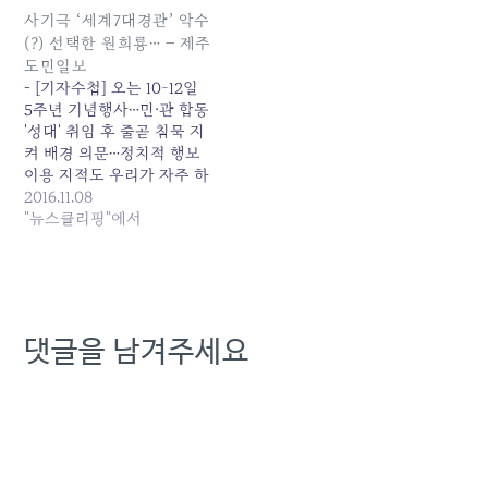
9932-2002 ) 공익인권변호
사기극 ‘세계7대경관’ 악수
사모임 희망을 만드는법 (
(?) 선택한 원희룡… – 제주
담당 : 서선영 변호사 02-
도민일보
364-1210 ) 참여연대 민생
- [기자수첩] 오는 10~12일
희망본부 ( 담당 : 심현덕 간
5주년 기념행사…민·관 합동
사 010-9323-9863 ) 제 목
'성대' 취임 후 줄곧 침묵 지
[보도자료] KT의 공익제보
켜 배경 의문…정치적 행보
자 괴롭힘에 대한 손해배상
이용 지적도 우리가 자주 하
청구…
는 행동 및 말 중에 악수
2016.11.08
란 단어가 있다. 인사, 감
"뉴스클리핑"에서
사, 친애, 화해 따위의 뜻
을 나타내기 위해 손을 마주
내어 잡는 행동(握手)을 의
미하는 동시에 바둑이나 장
기에서 잘못 두는 나쁜 수
댓글을 남겨주세요
를 칭하는 단어(惡手)로서
의 뜻도 있다. 본 기자가 악
수를 언급하는 이유는 다름
아닌 원희룡 지사가 세계7
대경관과 관련해 두가지 의
미의 악수를 했기 때문이다.
오는 10~12일 제주도와 제