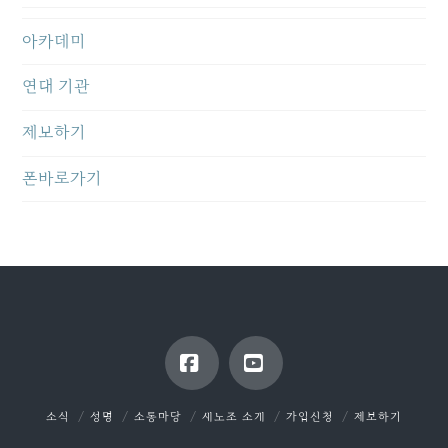
아카데미
연대 기관
제보하기
폰바로가기
Facebook
YouTube
소식
성명
소통마당
새노조 소개
가입신청
제보하기