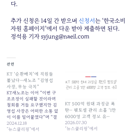
다.
추가 신청은 14일 간 받으며
신청서
는 ‘한국소비
자원 홈페이지’에서 다운 받아 제출하면 된다.
정석용 기자 syjung@naeil.com
관련
KT ‘순환배치’에 직원들
뿔났다…새노조 “김영섭
사장, 무능 극치”
KT새노조는 이어 “이번 구
조조정이 실패할 것이라며
KT 500억 원대 과징금 폭
철회를 거듭 요구했지만 김
탄… 펨토셀 관리 소홀 ‘1만
영섭 사장은 어떠한 소통 없
6000명 고객 정보 유…
이 이를 밀어붙였다”며 “결
2026.07.30
국 부사장이 직원들에게 퇴
2024.12.18
"뉴스클리핑"에서
사를 강요한 사실이 언론에
"뉴스클리핑"에서
드러나 김 사장이 직접... 원