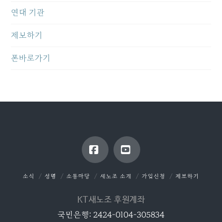
연대 기관
제보하기
폰바로가기
Facebook
YouTube
소식
성명
소통마당
새노조 소개
가입신청
제보하기
KT새노조 후원계좌
국민은행: 2424-0104-305834