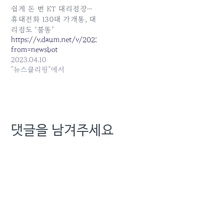
본 기사: KT ‘순환배치’에 직
쉽게 돈 번 KT 대리점장…
원들 뿔났다…새노조 “김영
휴대전화 130대 가개통, 대
섭 사장, 무능 극치” 발행일:
리점도 ‘불똥’
2024-12-18 05:39:00
https://v.daum.net/v/20230410152414395?
from=newsbot
2023.04.10
"뉴스클리핑"에서
댓글을 남겨주세요