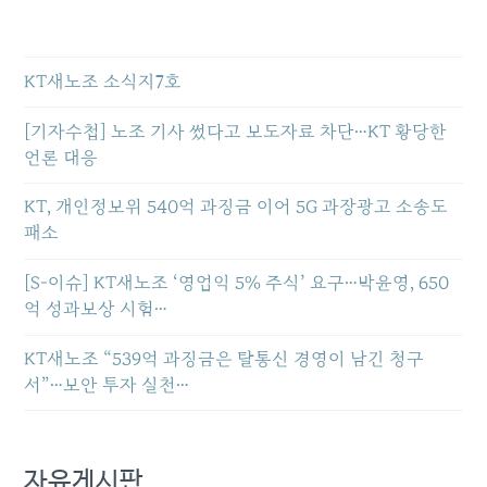
KT새노조 소식지7호
[기자수첩] 노조 기사 썼다고 보도자료 차단…KT 황당한
언론 대응
KT, 개인정보위 540억 과징금 이어 5G 과장광고 소송도
패소
[S-이슈] KT새노조 ‘영업익 5% 주식’ 요구…박윤영, 650
억 성과보상 시험…
KT새노조 “539억 과징금은 탈통신 경영이 남긴 청구
서”…보안 투자 실천…
자유게시판