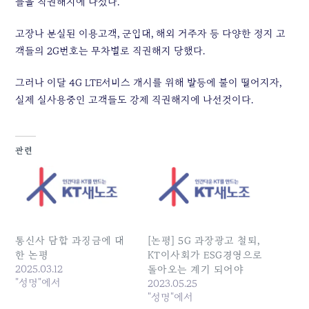
들을 직권해지에 나섰다.
고장나 분실된 이용고객, 군입대, 해외 거주자 등 다양한 정지 고
객들의 2G번호는 무차별로 직권해지 당했다.
그러나 이달 4G LTE서비스 개시를 위해 발등에 불이 떨어지자,
실제 실사용중인 고객들도 강제 직권해지에 나선것이다.
관련
통신사 담합 과징금에 대
[논평] 5G 과장광고 철퇴,
한 논평
KT이사회가 ESG경영으로
2025.03.12
돌아오는 계기 되어야
"성명"에서
2023.05.25
"성명"에서