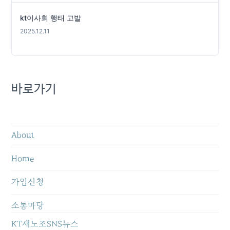
kt이사회 행태 고발
2025.12.11
바로가기
About
Home
가입신청
소통마당
KT새노조SNS뉴스