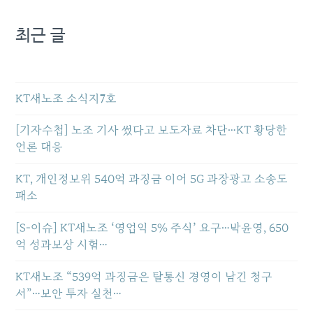
최근 글
KT새노조 소식지7호
[기자수첩] 노조 기사 썼다고 보도자료 차단…KT 황당한
언론 대응
KT, 개인정보위 540억 과징금 이어 5G 과장광고 소송도
패소
[S-이슈] KT새노조 ‘영업익 5% 주식’ 요구…박윤영, 650
억 성과보상 시험…
KT새노조 “539억 과징금은 탈통신 경영이 남긴 청구
서”…보안 투자 실천…