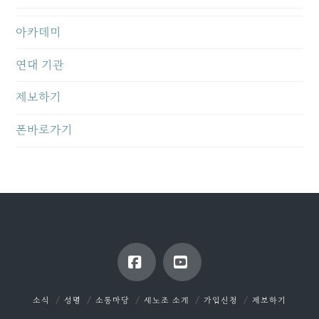
아카데미
연대 기관
제보하기
폰바로가기
Facebook
YouTube
소식
성명
소통마당
새노조 소개
가입신청
제보하기