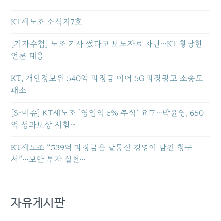
KT새노조 소식지7호
[기자수첩] 노조 기사 썼다고 보도자료 차단…KT 황당한
언론 대응
KT, 개인정보위 540억 과징금 이어 5G 과장광고 소송도
패소
[S-이슈] KT새노조 ‘영업익 5% 주식’ 요구…박윤영, 650
억 성과보상 시험…
KT새노조 “539억 과징금은 탈통신 경영이 남긴 청구
서”…보안 투자 실천…
자유게시판