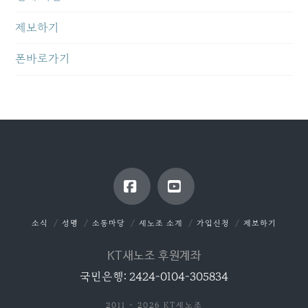
제보하기
폰바로가기
Facebook
YouTube
소식
성명
소통마당
새노조 소개
가입신청
제보하기
KT새노조 후원계좌
국민은행: 2424-0104-305834
2011 - 2026 KT새노조