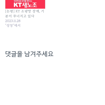
업으로 채워진 KT의 실적!
통 등을 반성하는 의미일 것
KT 경영진의 책임회피, 실
이다.하지만 이러한 반성이
[논평] KT 소방망 장애, 기
적강요가 만들어낸 진풍경!
무색하게 오늘 과기부에 부
KT 자뻑 실태 폭로, 허수영
본이 무너지고 있다
산, 경남 지역에 인터넷 장
업 강요 규탄 기자회견…
2023.11.28
애…
"성명"에서
댓글을 남겨주세요