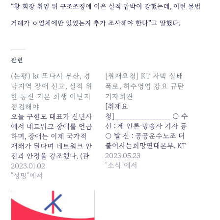
“황 회장 취임 뒤 구조조정에 이은 실적 압박이 강했는데, 이런 불법
거래가 ㅇ업체에만 있었는지 추가 조사해야 한다”고 말했다.
관련
(논평) kt 또다시 부산, 경
[취재요청] KT 자뻑 실태
남지역 장애 신고, 실적 위
폭로, 허수영업 강요 규탄
한 통신 기본 희생 아닌지
기자회견
[취재요
점검해야
청]___________________ ○ 수
오늘 구현모 대표가 신년사
신 : 제 언론·방송사 기자 등
에서 네트워크 장애를 언급
○ 발 신 : 공공운수노조 더
하며, 장애는 이제 국가적
불어사는희망연대본부, KT
재해가 된다며 네트워크 안
민주동지회, KT새노조 ○
2023.05.23
전과 안정을 강조했다. (관
문 의 : 희망연대본부 정책
"소식"에서
련기사
2023.01.02
기획실장 윤진영 ○ 첨 부 :
https://naver.me/GLAwRvvV)
"성명"에서
허수영업실태 자료, 기자회
이는 구 대표 임기 중 발생
견문 -----------------------
한 부산발 전국 인터넷 재해
----------------------------
와 한 유투버의 문제 제기로
-------------------- 허수영
드러난 인터넷 속도 허위 개