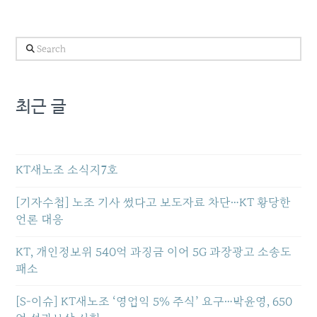
철, 아파트까지 공공와이파
이를 단계적으로 확대하겠
다는 계획이다. 미래부에 따
Search
르면 지난 4월 기
준, LTE(4G) 1인당 데이
터 사용량
은 6.06GB(6206MB)
최근 글
로 6GB를 처음으로 넘어섰
다. 전년인 2016년 4
월 LTE 1인당 데이터 사용량
은 4.55GB(4660MB)이었
다. 2015년 4월 LTE 1인
KT새노조 소식지7호
당 데이터 사용량
은 3.41GB(3495MB)이
[기자수첩] 노조 기사 썼다고 보도자료 차단…KT 황당한
다. 최근 2년 사이에 LTE 데
이터 사용량이 급증하고 있
언론 대응
는 것을 확인할 수 있다. 많
은 LTE 이용자들은 데이
KT, 개인정보위 540억 과징금 이어 5G 과장광고 소송도
터 중심 요금제를 사용하
패소
고 있다. 데이터 중심 요금
제의 특징은 음성통화나 문
[S-이슈] KT새노조 ‘영업익 5% 주식’ 요구…박윤영, 650
자 서비스는 무제한으로 제