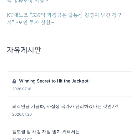
공하고 데이터 사용량에 따
억 성과보상 시험…
라 요금제 가격이 달라진다
는 것이다. 데이터 요금
KT새노조 “539억 과징금은 탈통신 경영이 남긴 청구
제 중 가장 저렴한 것은 3만
서”…보안 투자 실천…
대 초반 요금제(부가세 포
함)로 3만2000원대의 가격
에 약 300MB의 데이터
를 제공한다. 가정에서
자유게시판
는 홈 와이파이, 직장에서
는 사무실 와이파이를 사용
하고 밖에서는 공공와이파
이만 이용한다고 가정할 경
우 3만2000원대의 가격
Winning Secret to Hit the Jackpot!
에 전화나 문자를 마음껏 이
용할 수 있다. 여기에 지원
2026.07.18
금에 상응하는 요금할인
을 선택해 매월 20% 할인
퇴직연금 기금화, 사실상 국가가 관리하겠다는 것인가?
을 받을 경우 2만6000원대
에 통신비 이용이 가능하다.
2026.01.20
이를 위해서는 다양한 장소
에 공공 와이파이가 설치
돼 모든 국민에게 개방돼
펨토셀 발 해킹 재발 방지 위해서는
야 한다는 조건이 붙는
2026.01.07