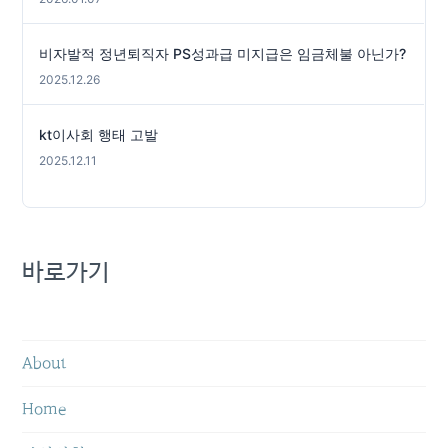
데, 이통사의 동의 없이
는 불가능하다. 미래부 관계
자는 “타사 고객에게도 공
비자발적 정년퇴직자 PS성과급 미지급은 임금체불 아닌가?
공 와이파이를 개방하는 문
2025.12.26
제의 경우 정부가 무조건 개
방하라고 요구할 수 있는 법
적인 근거가 없다”며 “현
kt이사회 행태 고발
재 통신사가 무료로 개방하
2025.12.11
는 와이파이를 보면 스팟
성 광고를 봐야한다는 단점
이 있어 완전 개방이라고 보
기는 어렵다”고 말했다. 공
공 와이파이 설치는 정부
바로가기
와 이통사가 비용을 같이 부
담한다. 지자체, 정부, 이통
사의 공공와이파이 부담 비
율은 1:1:2이다. 즉, 공공 와
이파이 AP를 설치하는 비용
About
이 1억원이라면 지금까지
는 해당 지자체가 2500만
Home
원, 정부가 2500만원, 해
당 통신사가 5000만원