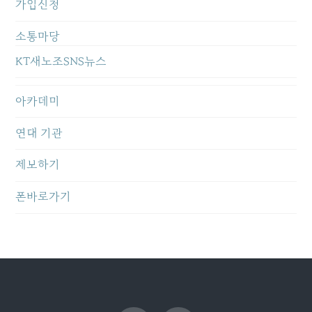
을 지불하는 것이다. 이통3
가입신청
사 중 한 관계자는 “국정기
획위의 추진 방향대로 공
소통마당
공 와이파이가 확대되기 위
해서는 AP가 더 설치돼
KT새노조SNS뉴스
야 하고, 전부 무료로 개방
을 해야 한다는 2가지 과제
아카데미
가 있다”며 “하지만 미래부
는 추가 설치에 대해 기
존 1:1:2의 부담 비율이 아
연대 기관
닌 설치 비용 전액을 이통사
에게 요구하고 있어 추진
제보하기
이 쉽지 않을 것으로 본
다”고 설명했다. 이에 대
폰바로가기
해 미래부 관계자는 “예전
에는 1:1:2의 비율로 지자체
와 정부, 이통사가 부담했
던 것이 맞다”며 “추가 와이
파이 설치에 대해 이통사
에 비용을 전액 부담하라
는 것은 사실이 아니며 앞으
로 논의해야 할 사항”이라
고 반박했다. 백연식 기자