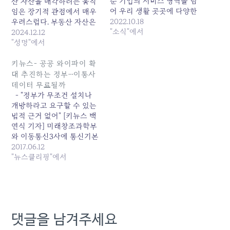
순 기업의 서비스 영역을 넘
산 자산을 매각하려는 움직
어 우리 생활 곳곳에 다양한
임은 장기적 관점에서 매우
이해관계에 영향을 미치는
2022.10.18
우려스럽다. 부동산 자산은
공적 영역을 담당하고 있음
"소식"에서
통신 외 사업분야에서 안정
2024.12.12
을 확인하게 되었다. 과거
적 수익원을 창출해온 대표
"성명"에서
통신사들의 대규모 통신 중
적 비통신 포트폴리오로, 이
단 사태에 버금가는 사회적
를 매각하는 것은 마치 “황
키뉴스- 공공 와이파이 확
혼란과 피해를 놓고, 앞으로
금알을 낳는 거위의 배를 가
대 추진하는 정부…이통사
플랫폼 기업의 공적 책임 역
르는” 단기적 조치라 할 수
데이터 무료될까
시 부각 되고 있는 분위기
있다. 이 배경에는 김영섭
- "정부가 무조건 설치나
다.…
사장의 내년 연임 여부와 관
개방하라고 요구할 수 있는
련이 있다.…
법적 근거 없어" [키뉴스 백
연식 기자] 미래창조과학부
와 이동통신3사에 통신기본
료를 폐지하라는 압박을 가
2017.06.12
하고 있는 국정기획자문위
"뉴스클리핑"에서
원회가 공공 와이파이 설치
를 늘리는 방안을 추진하기
로 했다. 지난 4월 기준, 1
인당 평균 데이터 사용량
이 6GB를 돌파한 상황에
댓글을 남겨주세요
서 이용자의 와이파이 사
용 확대를 통해 통신비 절