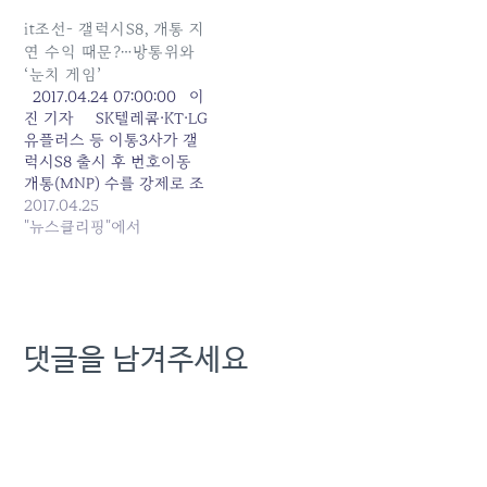
단조직까지 점검 한계”
서 불법 과당 리베이트를 앞
경기 성남시의 한 이동통신
세운 이통3사의 고객 확보
it조선- 갤럭시S8, 개통 지
판매점주 박모 씨(38)는 올
전이 치열하다. 이런 가운데
연 수익 때문?…방통위와
해 초 인근 SK텔레콤 대리
온라인 휴대폰 커뮤니티 등
‘눈치 게임’
점에서 솔깃한 제안을 받았
에서는 갤럭시S8의 기기를
2017.04.24 07:00:00 이
다. 대리점주가 매장 운영이
미리 수령해 놓고도 개통되
진 기자 SK텔레콤·KT·LG
어려워져…
지 않아 쓰지 못하고 있다는
유플러스 등 이통3사가 갤
불만까지 올라오고 있다. 사
럭시S8 출시 후 번호이동
진은…
개통(MNP) 수를 강제로 조
정하기 위해 특정 시간대에
2017.04.25
개통 서비스를 중단하는 것
"뉴스클리핑"에서
으로 확인됐다. 통신시장의
과당경쟁을 경계하는 방송
통신위원회(이하 방통위)의
감시를 피하기 위해 개통 중
단을 반복하는 것이다. 24
댓글을 남겨주세요
일 서울 중구에 있는 한 휴
대폰 대리점 관계자는 "갤럭
시S8 개통이 시작된 18일부
터…