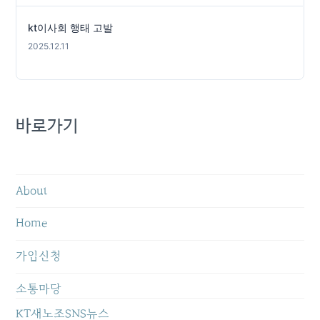
kt이사회 행태 고발
2025.12.11
바로가기
About
Home
가입신청
소통마당
KT새노조SNS뉴스