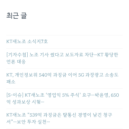
최근 글
KT새노조 소식지7호
[기자수첩] 노조 기사 썼다고 보도자료 차단…KT 황당한
언론 대응
KT, 개인정보위 540억 과징금 이어 5G 과장광고 소송도
패소
[S-이슈] KT새노조 ‘영업익 5% 주식’ 요구…박윤영, 650
억 성과보상 시험…
KT새노조 “539억 과징금은 탈통신 경영이 남긴 청구
서”…보안 투자 실천…