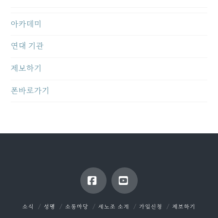
아카데미
연대 기관
제보하기
폰바로가기
Facebook
YouTube
소식
성명
소통마당
새노조 소개
가입신청
제보하기