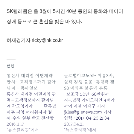
SK텔레콤은 올 3월에 5시간 40분 동안의 통화와 데이터
장애 등으로 큰 혼선을 빚은 바 있다.
허재경기자 ricky@hk.co.kr
관련
통신사 대리점 이면계약
글로벌이코노믹- 이통3사,
판쳐… 고객정보까지 팔아
실적 경쟁 불꽃…흥행작 갤
넘겨 – 동아일보
S8 예약후 불통에 분통
통신사 대리점 이면계약 판
보조금 50만~60만원까
쳐… 고객정보까지 팔아넘
지….법정 가이드라인 4배가
겨 곽도영기자 단통법
까이 지불 이재구 기자
이후 경영 어려워지자 월
jklee@g-enews.com 기사
세-수익 일부 받고 전산망
입력 : 2017-04-20 21:34
넘겨 정보교육 안받고 버
2016.11.17
역대 최강 흥행작 삼성전자
2017.04.21
젓이 위탁영업… 이통사 “말
"뉴스클리핑"에서
갤럭시S8이 18일 개통되면
"뉴스클리핑"에서