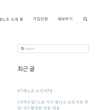
가입신청
제보하기
새노조 소개
Search
최근 글
KT새노조 소식지7호
[기자수첩] 노조 기사 썼다고 보도자료 차
단…KT 황당한 언론 대응