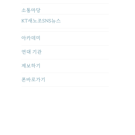
소통마당
KT새노조SNS뉴스
아카데미
연대 기관
제보하기
폰바로가기