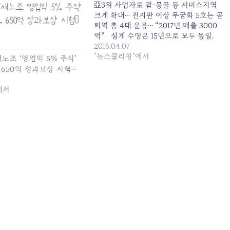
亞3위 사업자로 괌-몽골 등 서비스지역
크게 확대… 전지판 이상 무궁화 5호는 곧
퇴역 총 4대 운용… “2017년 매출 3000
억” 설계 수명은 15년으로 모두 동일.
KT의 자회사이자 국내 유일의 위성사업
2016.04.07
사인 KT샛이 올해 11월 통신위성 무궁화
"뉴스클리핑"에서
T새노조 ‘영업익 5% 주식’
5A호와 무궁화 7호를 발사할 예정인 것
 650억 성과보상 시험…
으로 5일 확인됐다. 2대의…
에서