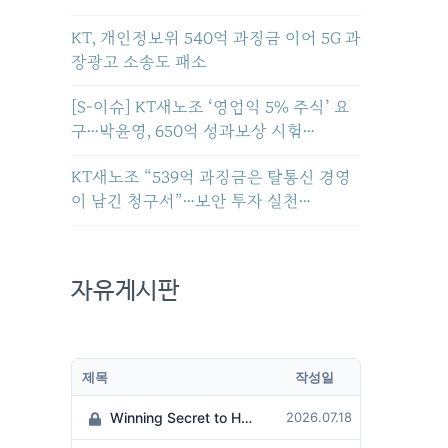
KT, 개인정보위 540억 과징금 이어 5G 과
장광고 소송도 패소
[S-이슈] KT새노조 ‘영업익 5% 주식’ 요
구…박윤영, 650억 성과보상 시험…
KT새노조 “539억 과징금은 탈통신 경영
이 남긴 청구서”…보안 투자 실천…
자유게시판
제목
작성일
Winning Secret to Hit the Jackpot!
2026.07.18