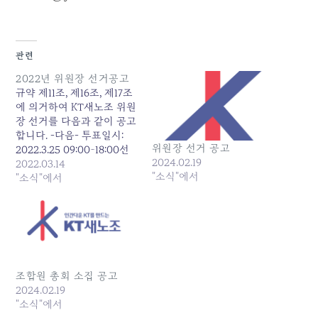
관련
2022년 위원장 선거공고
규약 제11조, 제16조, 제17조
에 의거하여 KT새노조 위원
장 선거를 다음과 같이 공고
합니다. -다음- 투표일시:
위원장 선거 공고
2022.3.25 09:00~18:00선
2024.02.19
출임원: 위원장 1인후보자등
2022.03.14
"소식"에서
록기간: 2022.3.16~17투표방
"소식"에서
법: 한국전자투표서비스
(kevoting)선거주요일정선
거인명부 작성 및 열람:
3.16~17선거운동기간:
3.18~24온라인투표 실시:
3.25 09:00~18:00당선공고:
조합원 총회 소집 공고
3.25. 끝.
2024.02.19
"소식"에서