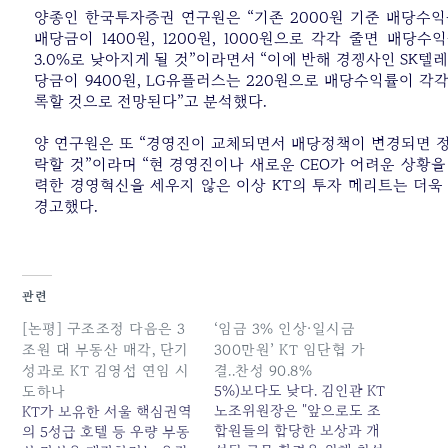
양종인 한국투자증권 연구원은 “기존 2000원 기준 배당수익률
배당금이 1400원, 1200원, 1000원으로 각각 줄면 배당수익률은
3.0%로 낮아지게 될 것”이라면서 “이에 반해 경쟁사인 SK텔
당금이 9400원, LG유플러스는 220원으로 배당수익률이 각각 4.
록할 것으로 전망된다”고 분석했다.
양 연구원은 또 “경영진이 교체되면서 배당정책이 변경되면 
락할 것”이라며 “현 경영진이나 새로운 CEO가 어려운 상황을
력한 경영혁신을 세우지 않은 이상 KT의 투자 메리트는 더욱
경고했다.
관련
[논평] 구조조정 다음은 3
‘임금 3% 인상·일시금
조원 대 부동산 매각, 단기
300만원’ KT 임단협 가
성과로 KT 김영섭 연임 시
결..찬성 90.8%
5%)보다도 낮다. 김인관 KT
도하나
노조위원장은 "앞으로도 조
KT가 보유한 서울 핵심권역
합원들의 합당한 보상과 개
의 5성급 호텔 등 우량 부동