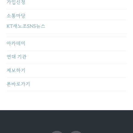
가입신청
소통마당
KT새노조SNS뉴스
아카데미
연대 기관
제보하기
폰바로가기