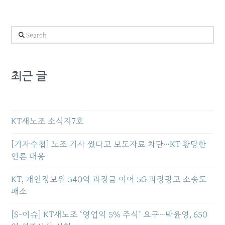
Search
최근 글
KT새노조 소식지7호
[기자수첩] 노조 기사 썼다고 보도자료 차단…KT 황당한
언론 대응
KT, 개인정보위 540억 과징금 이어 5G 과장광고 소송도
패소
[S-이슈] KT새노조 ‘영업익 5% 주식’ 요구…박윤영, 650