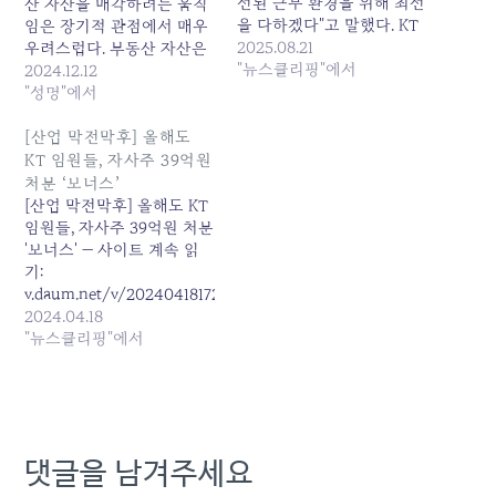
선된 근무 환경을 위해 최선
산 자산을 매각하려는 움직
을 다하겠다"고 말했다. KT
임은 장기적 관점에서 매우
측은 올해 임금협상과 관련
2025.08.21
우려스럽다. 부동산 자산은
해 별도의 입장을 밝히지 않
"뉴스클리핑"에서
통신 외 사업분야에서 안정
2024.12.12
았다. 원본 기사: '임금 3%
적 수익원을 창출해온 대표
"성명"에서
인상·일시금 300만원' KT
적 비통신 포트폴리오로, 이
임단협 가결..찬성 90.8% 발
를 매각하는 것은 마치 “황
[산업 막전막후] 올해도
행일: 2025-08-21 12:26:00
금알을 낳는 거위의 배를 가
KT 임원들, 자사주 39억원
르는” 단기적 조치라 할 수
처분 ‘보너스’
있다. 이 배경에는 김영섭
[산업 막전막후] 올해도 KT
사장의 내년 연임 여부와 관
임원들, 자사주 39억원 처분
련이 있다.…
'보너스' — 사이트 계속 읽
기:
v.daum.net/v/20240418172215656
2024.04.18
"뉴스클리핑"에서
댓글을 남겨주세요