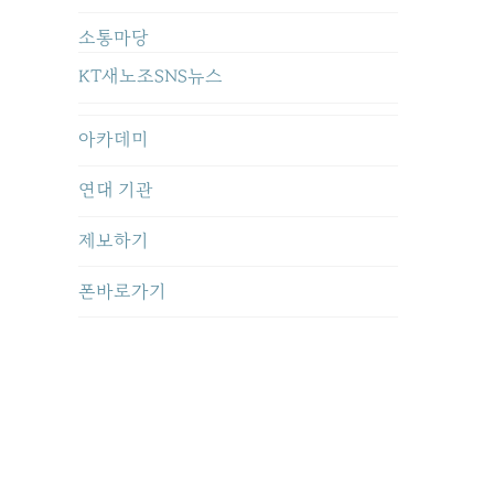
소통마당
KT새노조SNS뉴스
아카데미
연대 기관
제보하기
폰바로가기