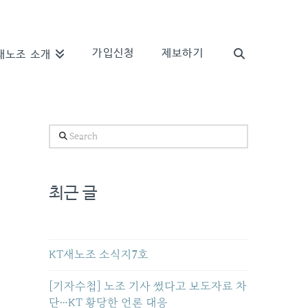
가입신청
제보하기
새노조 소개
Search
최근 글
KT새노조 소식지7호
[기자수첩] 노조 기사 썼다고 보도자료 차
단…KT 황당한 언론 대응