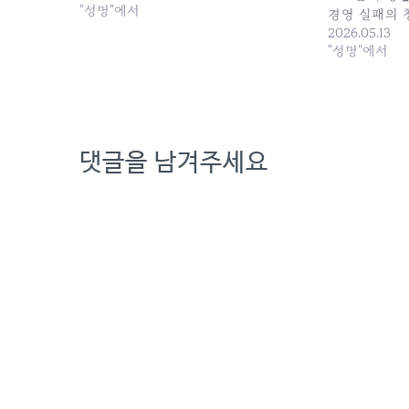
분석할 필요가 있다. 1. ‘역대 최대’ 실적
"성명"에서
경영 실패의 
의 숨겨진 배경: 일회성 이익과 비용 효율
2026.05.13
화의 착시 KT의 2025년 2분기…
"성명"에서
댓글을 남겨주세요