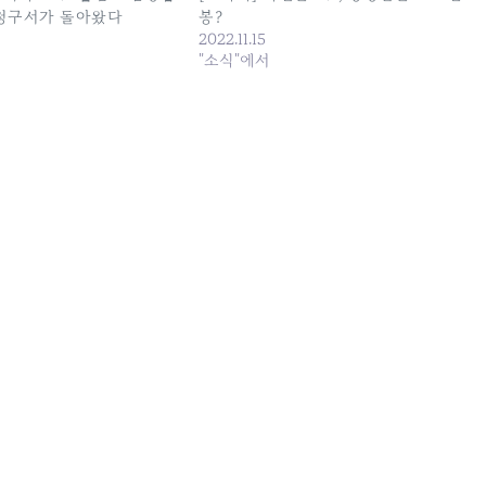
청구서가 돌아왔다
봉?
2022.11.15
"소식"에서