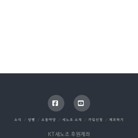
Facebook
YouTube
소식
성명
소통마당
새노조 소개
가입신청
제보하기
KT새노조 후원계좌