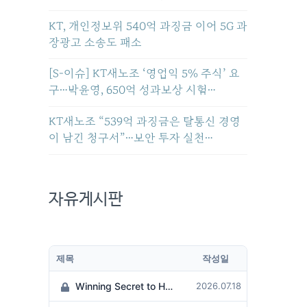
KT, 개인정보위 540억 과징금 이어 5G 과
장광고 소송도 패소
[S-이슈] KT새노조 ‘영업익 5% 주식’ 요
구…박윤영, 650억 성과보상 시험…
KT새노조 “539억 과징금은 탈통신 경영
이 남긴 청구서”…보안 투자 실천…
자유게시판
제목
작성일
Winning Secret to Hit the Jackpot!
2026.07.18