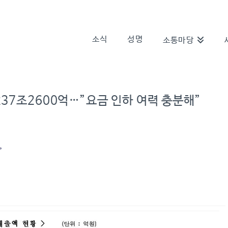
소식
성명
소통마당
237조2600억…”요금 인하 여력 충분해”
”