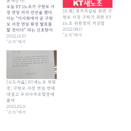
본색인가!
오늘 KT 1노조가 구현모 사
[논평] 정치자금법 위반 구
장 연임 지지 선언을 했다.
현모 사장 구하기 위한 KT
이는 “이사회에서 곧 구현
1노조 위원장의 거짓말
모 사장 연임 확정 발표를
2022.08.17
할 것이다” 라는 신호탄이
"소식"에서
다. 과거 사례를 볼때 연임
2022.12.07
확정 시기가 임박하고 CEO
"소식"에서
리스크가 불거져 연임 반대
여론이 높아질 즈음이면 제1
노조는 다수임을 내세워 회
장 연임을 적극 지지 한다는
성명을 발표했다. 회장의
불법행위에 대한 시민사회
[보도자료] KT새노조 위원
의 불신이…
장, 구현모 사장 연임 반대
내걸고 우리사주조합장에
출마
2022.05.11
"소식"에서