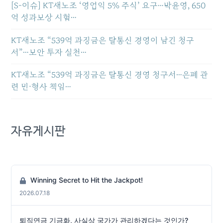
[S-이슈] KT새노조 ‘영업익 5% 주식’ 요구…박윤영, 650
억 성과보상 시험…
KT새노조 “539억 과징금은 탈통신 경영이 남긴 청구
서”…보안 투자 실천…
KT새노조 “539억 과징금은 탈통신 경영 청구서…은폐 관
련 민·형사 책임…
자유게시판
Winning Secret to Hit the Jackpot!
2026.07.18
퇴직연금 기금화, 사실상 국가가 관리하겠다는 것인가?