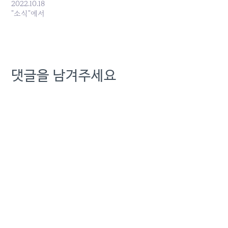
이해관계에 영향을 미치는
2022.10.18
공적 영역을 담당하고 있음
"소식"에서
을 확인하게 되었다. 과거
통신사들의 대규모 통신 중
단 사태에 버금가는 사회적
혼란과 피해를 놓고, 앞으로
플랫폼 기업의 공적 책임 역
댓글을 남겨주세요
시 부각 되고 있는 분위기
다.…