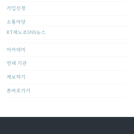
가입신청
소통마당
KT새노조SNS뉴스
아카데미
연대 기관
제보하기
폰바로가기