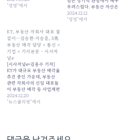
임은 장기적 관점에서 매우
"성명"에서
우려스럽다. 부동산 자산은
통신 외 사업분야에서 안정
2024.12.12
적 수익원을 창출해온 대표
"성명"에서
적 비통신 포트폴리오로, 이
를 매각하는 것은 마치 “황
KT, 부동산 자회사 대표 물
금알을 낳는 거위의 배를 가
갈이···김승환·지승훈, 3兆
르는” 단기적 조치라 할 수
부동산 매각 담당 < 통신 <
있다. 이 배경에는 김영섭
기업 < 기사본문 - 시사저
사장의 내년 연임 여부와 관
널e
련이 있다.…
[시사저널e=김용수 기자]
KT가 대규모 부동산 매각을
추진 중인 가운데, 부동산
관련 자회사의 신임 대표들
이 부동산 매각 등 사업재편
역할을 맡게 됐다. 김영섭 —
2024.12.20
사이트 계속 읽기:
"뉴스클리핑"에서
www.sisajournal-
e.com/news/articleView.html