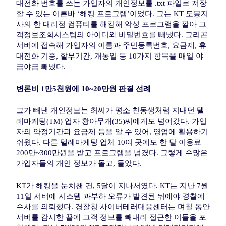
대전화 번호를 쓰는 가입자의 개인정보를 .txt 파일로 저장
할 수 있는 이른바 ‘해킹 프로그램’이었다. 그는 KT 도봉지
사의 한 대리점 컴퓨터를 해킹해 악성 프로그램을 깔아 고
객정보조회시스템의 아이디와 비밀번호를 빼냈다. 그리곤
서버에 접속해 가입자의 이름과 주민등록번호, 요금제, 휴
대전화 기종, 할부기간, 개통일 등 10가지 항목을 매일 야
금야금 빼냈다.
변론비 1만5천원에 10~20만원 판결 선례
그가 빼낸 개인정보는 최씨가 평소 친동생처럼 지내던 텔
레마케팅(TM) 업자 황아무개(35)씨에게도 넘어갔다. 가입
자의 약정기간과 요금제 등을 알 수 있어, 영업에 활용하기
쉬웠다. 다른 텔레마케팅 업체 10여 곳에도 한 달 이용료
200만~300만원을 받고 프로그램을 넘겼다. 그렇게 수많은
가입자들의 개인 정보가 돌고, 돌았다.
KT가 해킹을 눈치챈 건, 5달이 지나서였다. KT는 지난 7월
11일 서버에 시스템 과부하 오류가 발견된 뒤에야 경찰에
수사를 의뢰했다. 경찰청 사이버테러대응센터는 며칠 동안
서버를 감시한 끝에 고객 정보를 빼내려 접근한 이들을 포