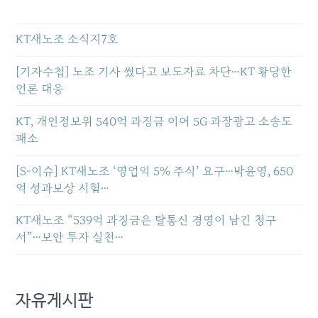
KT새노조 소식지7호
[기자수첩] 노조 기사 썼다고 보도자료 차단…KT 황당한
언론 대응
KT, 개인정보위 540억 과징금 이어 5G 과장광고 소송도
패소
[S-이슈] KT새노조 ‘영업익 5% 주식’ 요구…박윤영, 650
억 성과보상 시험…
KT새노조 “539억 과징금은 탈통신 경영이 남긴 청구
서”…보안 투자 실천…
자유게시판