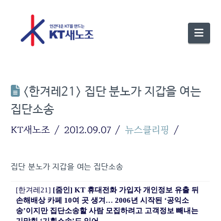
Nav
<한겨레21> 집단 분노가 지갑을 여는
집단소송
KT새노조
2012.09.07
뉴스클리핑
집단 분노가 지갑을 여는 집단소송
[한겨레21]
[줌인] KT 휴대전화 가입자 개인정보 유출 뒤
손해배상 카페 10여 곳 생겨… 2006년 시작된 ‘공익소
송’이지만 집단소송할 사람 모집하려고 고객정보 빼내는