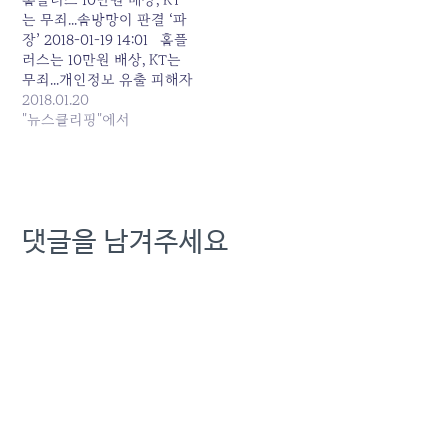
는 무죄...솜방망이 판결 ‘파
장’ 2018-01-19 14:01 홈플
러스는 10만원 배상, KT는
무죄...개인정보 유출 피해자
있어도 솜방망이 처벌 한 명
2018.01.20
만 소송해도 모든 피해자에
"뉴스클리핑"에서
게 손해배상 청구권 부여되
도록 법 개정돼야 [보안뉴
스 김경애 기자] 경품 행사
를 통해 수집한 개인정보를
보험사에 팔아 넘긴 홈플러
댓글을 남겨주세요
스가 패소해 1인당 10만원,
총 8,300만원을 배상하라는
법원의…