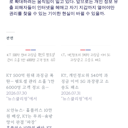
로 확대하려는 움직임이 일고 있다. 앞으로는 개인 정보 유
출 피해자들이 인터넷을 헤매고 자기 지갑까지 열어야만
권리를 찾을 수 있는 기이한 현실이 바뀔 수 있을까.
관련
KT 500억 원대 과징금 폭
KT, 개인정보위 540억 과
탄… 펨토셀 관리 소홀 ‘1만
징금 이어 5G 과장광고 소
6000명 고객 정보 유…
송도 패소
2026.07.30
2026.07.31
"뉴스클리핑"에서
"뉴스클리핑"에서
보안뉴스- 홈플러스 10만
원 배상, KT는 무죄…솜방
망이 판결 ‘파장’
홈플러스 10만원 배상, KT