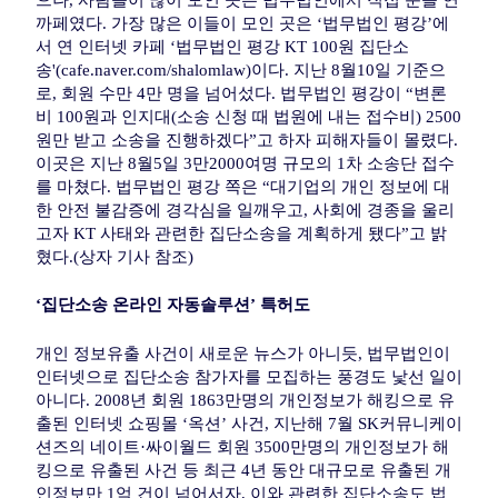
까페였다. 가장 많은 이들이 모인 곳은 ‘법무법인 평강’에
서 연 인터넷 카페 ‘법무법인 평강 KT 100원 집단소
송'(cafe.naver.com/shalomlaw)이다. 지난 8월10일 기준으
로, 회원 수만 4만 명을 넘어섰다. 법무법인 평강이 “변론
비 100원과 인지대(소송 신청 때 법원에 내는 접수비) 2500
원만 받고 소송을 진행하겠다”고 하자 피해자들이 몰렸다.
이곳은 지난 8월5일 3만2000여명 규모의 1차 소송단 접수
를 마쳤다. 법무법인 평강 쪽은 “대기업의 개인 정보에 대
한 안전 불감증에 경각심을 일깨우고, 사회에 경종을 울리
고자 KT 사태와 관련한 집단소송을 계획하게 됐다”고 밝
혔다.(상자 기사 참조)
‘집단소송 온라인 자동솔루션’ 특허도
개인 정보유출 사건이 새로운 뉴스가 아니듯, 법무법인이
인터넷으로 집단소송 참가자를 모집하는 풍경도 낯선 일이
아니다. 2008년 회원 1863만명의 개인정보가 해킹으로 유
출된 인터넷 쇼핑몰 ‘옥션’ 사건, 지난해 7월 SK커뮤니케이
션즈의 네이트·싸이월드 회원 3500만명의 개인정보가 해
킹으로 유출된 사건 등 최근 4년 동안 대규모로 유출된 개
인정보만 1억 건이 넘어서자, 이와 관련한 집단소송도 법