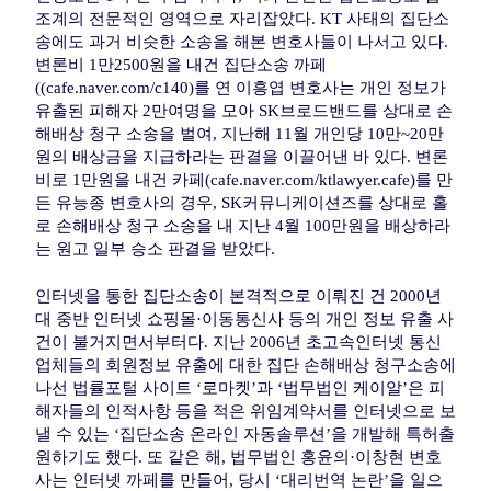
조계의 전문적인 영역으로 자리잡았다. KT 사태의 집단소
송에도 과거 비슷한 소송을 해본 변호사들이 나서고 있다.
변론비 1만2500원을 내건 집단소송 까페
((cafe.naver.com/c140)를 연 이흥엽 변호사는 개인 정보가
유출된 피해자 2만여명을 모아 SK브로드밴드를 상대로 손
해배상 청구 소송을 벌여, 지난해 11월 개인당 10만~20만
원의 배상금을 지급하라는 판결을 이끌어낸 바 있다. 변론
비로 1만원을 내건 카페(cafe.naver.com/ktlawyer.cafe)를 만
든 유능종 변호사의 경우, SK커뮤니케이션즈를 상대로 홀
로 손해배상 청구 소송을 내 지난 4월 100만원을 배상하라
는 원고 일부 승소 판결을 받았다.
인터넷을 통한 집단소송이 본격적으로 이뤄진 건 2000년
대 중반 인터넷 쇼핑몰·이동통신사 등의 개인 정보 유출 사
건이 불거지면서부터다. 지난 2006년 초고속인터넷 통신
업체들의 회원정보 유출에 대한 집단 손해배상 청구소송에
나선 법률포털 사이트 ‘로마켓’과 ‘법무법인 케이알’은 피
해자들의 인적사항 등을 적은 위임계약서를 인터넷으로 보
낼 수 있는 ‘집단소송 온라인 자동솔루션’을 개발해 특허출
원하기도 했다. 또 같은 해, 법무법인 홍윤의·이창현 변호
사는 인터넷 까페를 만들어, 당시 ‘대리번역 논란’을 일으