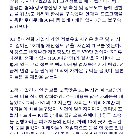
착했다. 지난 7월29일 KT 고객정보를 빼내 텔레마케팅에
활용한 혐의(정보통신망 이용 촉진 및 정보보호 등에 관한
법률 위반)로 최씨와 황씨를 구속했다. 엔패쳐 프로그램을
사용한 우아무개(36)씨 등 텔레마케팅 업자 7명도 불구속
입건했다.
KT 휴대전화 가입자 개인 정보유출 사건은 최근 몇 년 사
이 일어난 ‘초대형 개인정보 유출’ 사건의 계보를 잇는다.
해킹으로 빠져나간 개인정보만 모두 870만 건이다. KT 휴
대전화 전체 가입자(1600여만 명)의 절반을 차지한다. 그
렇게 얻은 고객 정보로 텔레마케팅 업자들은 기기 변경, 요
금제 변경 등을 권유해 10억에 가까운 수익을 올렸다. 물론
이들은 곧 재판을 받는다.
고객이 맡긴 개인 정보를 도둑맞은 KT는 사건 뒤 “보안의
식을 더욱 철저히 강화하겠다”는 내용을 담은 사과문을 내
놓았다. 그러나 KT의 ‘미지근한’ 사과는 오히려 870만 피
해자들의 화를 돋구었다. 사건이 알려지자마자, 인터넷 포
털사이트에는 KT를 상대로 집단으로 손해배상 청구 소송
을 진행하려는 피해자들의 인터넷 까페 10여 곳이 순식간
에 문을 열었다. 피해자들이 자발적으로 문을 연 곳도 있었
으나, 사람들이 많이 모인 곳은 법무법인에서 직접 문을 연