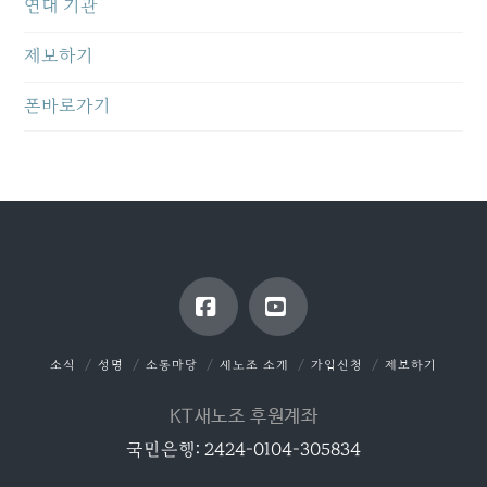
연대 기관
제보하기
폰바로가기
Facebook
YouTube
소식
성명
소통마당
새노조 소개
가입신청
제보하기
KT새노조 후원계좌
국민은행: 2424-0104-305834