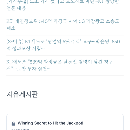
[기자수첩] 노조 기사 썼다고 보도자료 차단…KT 황당한
언론 대응
KT, 개인정보위 540억 과징금 이어 5G 과장광고 소송도
패소
[S-이슈] KT새노조 ‘영업익 5% 주식’ 요구…박윤영, 650
억 성과보상 시험…
KT새노조 “539억 과징금은 탈통신 경영이 남긴 청구
서”…보안 투자 실천…
자유게시판
Winning Secret to Hit the Jackpot!