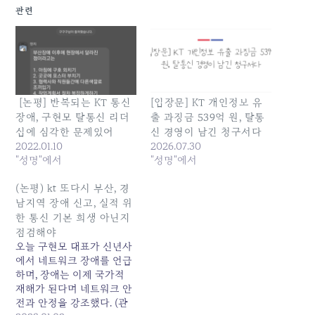
관련
[논평] 반복되는 KT 통신
[입장문] KT 개인정보 유
장애, 구현모 탈통신 리더
출 과징금 539억 원, 탈통
십에 심각한 문제있어
신 경영이 남긴 청구서다
2022.01.10
2026.07.30
"성명"에서
"성명"에서
(논평) kt 또다시 부산, 경
남지역 장애 신고, 실적 위
한 통신 기본 희생 아닌지
점검해야
오늘 구현모 대표가 신년사
에서 네트워크 장애를 언급
하며, 장애는 이제 국가적
재해가 된다며 네트워크 안
전과 안정을 강조했다. (관