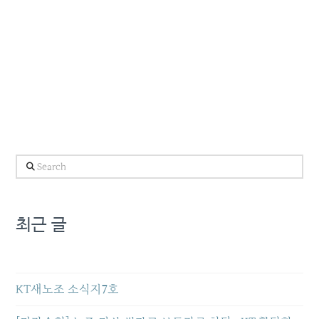
Search
최근 글
KT새노조 소식지7호