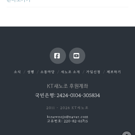
Facebook
YouTube
소식
성명
소통마당
새노조 소개
가입신청
제보하기
KT새노조 후원계좌
국민은행: 2424-0104-305834
2011 - 2026 KT새노조
ktnewnojo@naver.com
고유번호: 220-82-65715