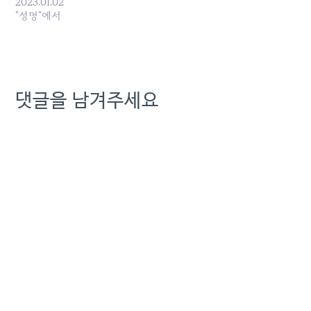
련기사
2023.01.02
https://naver.me/GLAwRvvV)
"성명"에서
이는 구 대표 임기 중 발생
한 부산발 전국 인터넷 재해
와 한 유투버의 문제 제기로
드러난 인터넷 속도 허위 개
통 등을 반성하는 의미일 것
댓글을 남겨주세요
이다.하지만 이러한 반성이
무색하게 오늘 과기부에 부
산, 경남 지역에 인터넷 장
애…