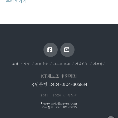
폰바로가기
Facebook
YouTube
소식
성명
소통마당
새노조 소개
가입신청
제보하기
KT새노조 후원계좌
국민은행: 2424-0104-305834
2011 - 2026 KT새노조
ktnewnojo@naver.com
고유번호: 220-82-65715