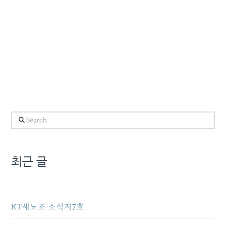
Search
최근 글
KT새노조 소식지7호