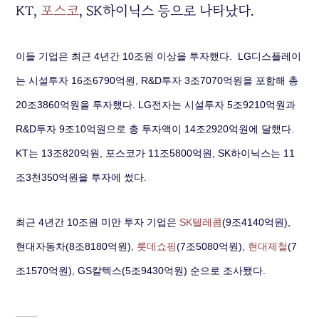
KT,
포스코
, SK하이닉스 등으로 나타났다.
이들 기업은 최근 4년간 10조원 이상을 투자했다.
LG디스플레이
는 시설투자 16조6790억원, R&D투자 3조7070억원을 포함해 총
20조3860억원을 투자했다. LG전자는 시설투자 5조9210억원과
R&D투자 9조10억원으로 총 투자액이 14조2920억원에 달했다.
KT는 13조820억원, 포스코가 11조5800억원, SK하이닉스는 11
조3천350억원을 투자에 썼다.
최근 4년간 10조원 미만 투자 기업은
SK텔레콤
(9조4140억원),
현대자동차(8조8180억원),
롯데쇼핑
(7조5080억원),
현대제철
(7
조1570억원), GS칼텍스(5조9430억원) 순으로 조사됐다.