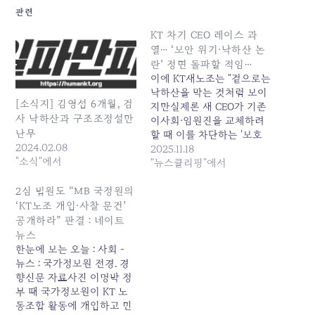
관련
KT 차기 CEO 레이스 과
열… ‘보안 위기·낙하산 논
란’ 정면 돌파할 적임…
이에 KT새노조는 "겉으로는
낙하산을 막는 것처럼 보이
[소식지] 김영섭 6개월, 검
지만실제론 새 CEO가 기존
사 낙하산과 구조조정설만
이사회·임원진을 교체하려
난무
할 때 이를 차단하는 '보호
2024.02.08
막'이 될 수 있다"고 강하게
2025.11.18
"소식"에서
반발했다. 특히 MB 정부 특
"뉴스클리핑"에서
보 출신 임현규 부사장, 박
근혜... 원본 기사: KT 차기
2심 법원도 “MB 국정원의
CEO 레이스 과열… '보안 위
‘KT노조 개입·사찰 문건’
기·낙하산 논란' 정면 돌파
공개하라” 판결 : 네이트
할 적임... 발행일: 2025-11-
뉴스
18 00:46:00
한눈에 보는 오늘 : 사회 -
뉴스 : 국가정보원 전경. 경
향신문 자료사진 이명박 정
부 때 국가정보원이 KT 노
동조합 활동에 개입하고 민