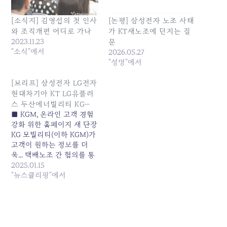
[소식지] 김영섭의 첫 인사
[논평] 삼성전자 노조 사태
와 조직개편 어디로 가나
가 KT새노조에 던지는 질
2023.11.23
문
"소식"에서
2026.05.27
"성명"에서
[브리프] 삼성전자 LG전자
현대차기아 KT LG유플러
스 두산에너빌리티 KG…
■ KGM, 온라인 고객 경험
강화 위한 홈페이지 새 단장
KG 모빌리티(이하 KGM)가
고객이 원하는 정보를 더
욱... 택배노조 간 협의를 통
해 택배기사 휴식권 확대와
2025.01.15
안정적인 '매일 오네(O-NE)'
"뉴스클리핑"에서
서비스 제공을 위한... 원본
기사: [브리프] 삼성전자 LG
전자 현대차기아 KT LG유
플러스 두산에너빌리티
KG... 발행일: 2025-01-15