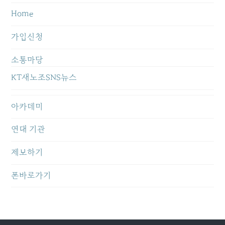
Home
가입신청
소통마당
KT새노조SNS뉴스
아카데미
연대 기관
제보하기
폰바로가기