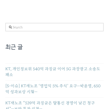
Search
최근 글
KT, 개인정보위 540억 과징금 이어 5G 과장광고 소송도
패소
[S-이슈] KT새노조 ‘영업익 5% 주식’ 요구…박윤영, 650
억 성과보상 시험…
KT새노조 “539억 과징금은 탈통신 경영이 남긴 청구
서”…보안 투자 실천…