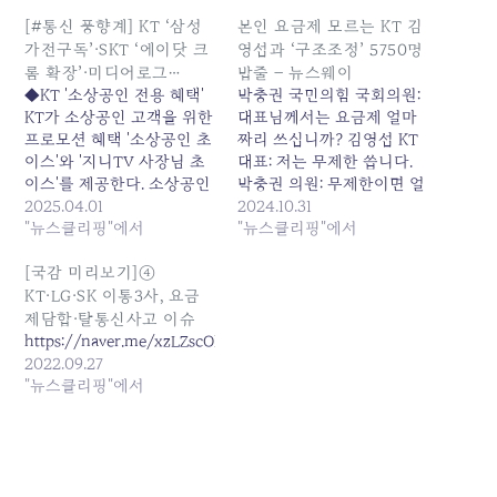
[#통신 풍향계] KT ‘삼성
본인 요금제 모르는 KT 김
가전구독’·SKT ‘에이닷 크
영섭과 ‘구조조정’ 5750명
롬 확장’·미디어로그…
밥줄 – 뉴스웨이
◆KT '소상공인 전용 혜택'
박충권 국민의힘 국회의원:
KT가 소상공인 고객을 위한
대표님께서는 요금제 얼마
프로모션 혜택 '소상공인 초
짜리 쓰십니까? 김영섭 KT
이스'와 '지니TV 사장님 초
대표: 저는 무제한 씁니다.
이스'를 제공한다. 소상공인
박충권 의원: 무제한이면 얼
초이스는 5G 초이스 요금제
2025.04.01
마짜리입니까? 김영섭 대
2024.10.31
의 새 혜택이다. 9월 30일까
"뉴스클리핑"에서
표: 금액은 정확히 기억이
"뉴스클리핑"에서
지 소상공인 초이스를... 원
안 납니다. 박충권 의원: 보
본 기사: [#통신 풍향계] KT
조금은 받아보셨습니까? 김
[국감 미리보기]④
'삼성가전구독'·SKT '에이닷
영섭 대표: 아… 오래돼서
KT·LG·SK 이통3사, 요금
크롬 확장'·미디어로그... 발
잘… 박충권 의원: 선택약정
제담합·탈통신사고 이슈
행일: 2025-04-01
은 12개월, 24개월 중 어떤
https://naver.me/xzLZscOK
07:40:00
것 쓰십니까? 김영섭 대표:
2022.09.27
아… 국회 국정감사에 출석
"뉴스클리핑"에서
한 우리나라 기간통신사업
자…