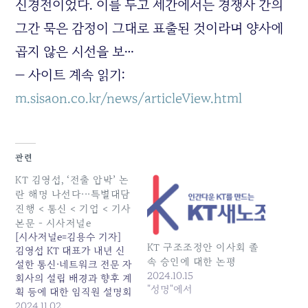
신경전이었다. 이를 두고 세간에서는 경쟁사 간의
그간 묵은 감정이 그대로 표출된 것이라며 양사에
곱지 않은 시선을 보…
— 사이트 계속 읽기:
m.sisaon.co.kr/news/articleView.html
관련
KT 김영섭, ‘전출 압박’ 논
란 해명 나선다···특별대담
진행 < 통신 < 기업 < 기사
본문 - 시사저널e
[시사저널e=김용수 기자]
KT 구조조정안 이사회 졸
김영섭 KT 대표가 내년 신
속 승인에 대한 논평
설한 통신·네트워크 전문 자
2024.10.15
회사의 설립 배경과 향후 계
"성명"에서
획 등에 대한 임직원 설명회
를 연다. KT가 대규모 구 —
2024.11.02