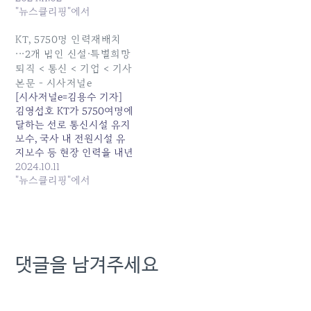
사이트 계속 읽기:
"뉴스클리핑"에서
www.sisajournal-
e.com/news/articleView.html
KT, 5750명 인력재배치
···2개 법인 신설·특별희망
퇴직 < 통신 < 기업 < 기사
본문 - 시사저널e
[시사저널e=김용수 기자]
김영섭호 KT가 5750여명에
달하는 선로 통신시설 유지
보수, 국사 내 전원시설 유
지보수 등 현장 인력을 내년
신설할 자회사로 전출하거
2024.10.11
— 사이트 계속 읽기:
"뉴스클리핑"에서
www.sisajournal-
e.com/news/articleView.html
댓글을 남겨주세요