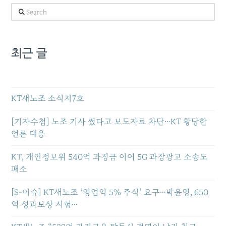
Search
최근 글
KT새노조 소식지7호
[기자수첩] 노조 기사 썼다고 보도자료 차단…KT 황당한
언론 대응
KT, 개인정보위 540억 과징금 이어 5G 과장광고 소송도
패소
[S-이슈] KT새노조 ‘영업익 5% 주식’ 요구…박윤영, 650
억 성과보상 시험…