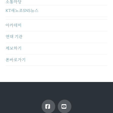
소통마당
KT새노조SNS뉴스
아카데미
연대 기관
제보하기
폰바로가기