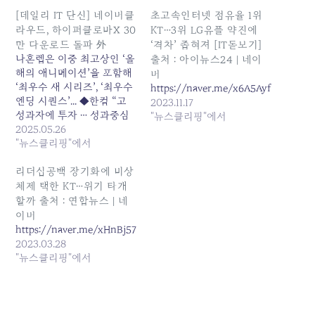
[데일리 IT 단신] 네이버클
초고속인터넷 점유율 1위
라우드, 하이퍼클로바X 30
KT…3위 LG유플 약진에
만 다운로드 돌파 外
‘격차’ 좁혀져 [IT돋보기]
나혼렙은 이중 최고상인 ‘올
출처 : 아이뉴스24 | 네이
해의 애니메이션’을 포함해
버
‘최우수 새 시리즈’, ‘최우수
https://naver.me/x6A5AyfN
엔딩 시퀀스’... ◆한컴 “고
2023.11.17
성과자에 투자 … 성과중심
"뉴스클리핑"에서
보상 강화” 한글과컴퓨터는
2025.05.26
최근 진행 중인 노조와의 임
"뉴스클리핑"에서
금 협상과... 원본 기사: [데
일리 IT 단신] 네이버클라우
리더십공백 장기화에 비상
드, 하이퍼클로바X 30만 다
체제 택한 KT…위기 타개
운로드 돌파 外 발행일:
할까 출처 : 연합뉴스 | 네
2025-05-26 02:20:00
이버
https://naver.me/xHnBj57D
2023.03.28
"뉴스클리핑"에서