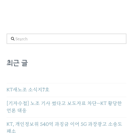
Search
최근 글
KT새노조 소식지7호
[기자수첩] 노조 기사 썼다고 보도자료 차단…KT 황당한
언론 대응
KT, 개인정보위 540억 과징금 이어 5G 과장광고 소송도
패소