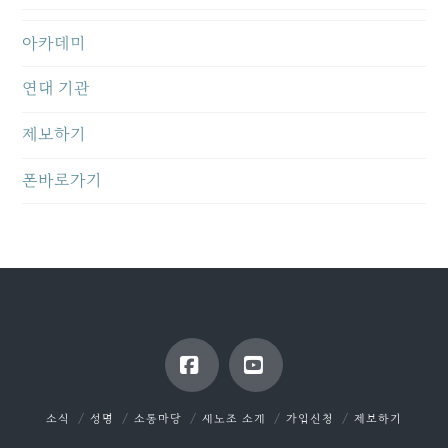
아카데미
연대 기관
제보하기
폰바로가기
Facebook
YouTube
소식
성명
소통마당
새노조 소개
가입신청
제보하기