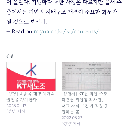
이 쏠린다. 기업마다 처한 사정은 다르지만 올해 주
총에서는 기업의 지배구조 개편이 주요한 화두가
될 것으로 보인다.
— Read on
m.yna.co.kr/kr/contents/
관련
[성명] 박종욱 대행 체제의
[성명서] KT는 직원 주총
월권을 경계한다
의결권 위임강요 사건, 구
2023.04.17
대표 자리 보전에 직원 동
"성명"에서
원하는 꼴
2022.03.22
"성명"에서