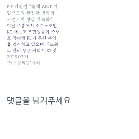
KT 김영섭 “올해 AICT 기
업으로의 완전한 변화와
기업가치 향상 가속화”
이날 주총에서 소수노조인
KT 새노조 조합원들이 주주
로 참여해 KT가 통신 본업
을 경시하고 있으며 네트워
크 관리 부문 자회사 KT넷
코어 설립 등으로 내외부에
2025.03.31
서 불편이 있다고 주장했다.
"뉴스클리핑"에서
이에 대해 경영진은 시설...
원본 기사: KT 김영섭 "올해
AICT 기업으로의 완전한 변
화와 기업가치 향상 가속화"
발행일: 2025-03-31
댓글을 남겨주세요
05:56:00