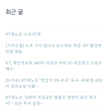
최근 글
KT새노조 소식지7호
[기자수첩] 노조 기사 썼다고 보도자료 차단…KT 황당한
언론 대응
KT, 개인정보위 540억 과징금 이어 5G 과장광고 소송도
패소
[S-이슈] KT새노조 ‘영업익 5% 주식’ 요구…박윤영, 650
억 성과보상 시험…
KT새노조 “539억 과징금은 탈통신 경영이 남긴 청구
서”…보안 투자 실천…