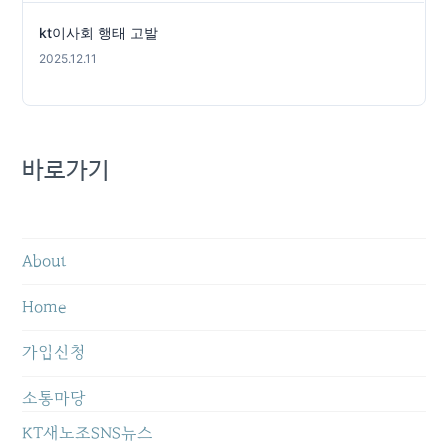
kt이사회 행태 고발
2025.12.11
바로가기
About
Home
가입신청
소통마당
KT새노조SNS뉴스