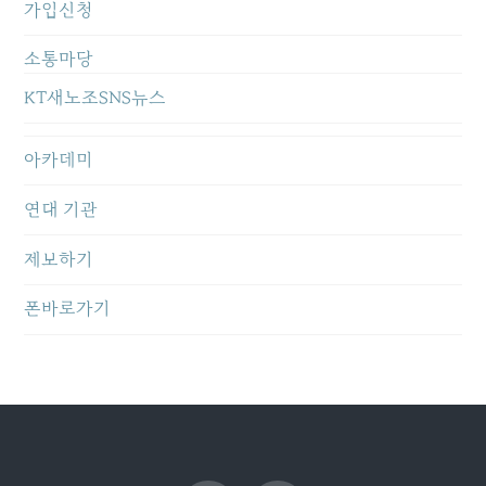
가입신청
소통마당
KT새노조SNS뉴스
아카데미
연대 기관
제보하기
폰바로가기