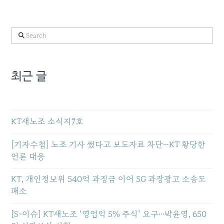
Search
최근 글
KT새노조 소식지7호
[기자수첩] 노조 기사 썼다고 보도자료 차단…KT 황당한
언론 대응
KT, 개인정보위 540억 과징금 이어 5G 과장광고 소송도
패소
[S-이슈] KT새노조 ‘영업익 5% 주식’ 요구…박윤영, 650