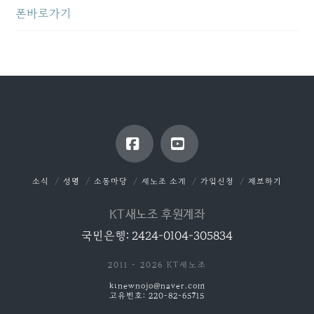
폰바로가기
Facebook
YouTube
소식
성명
소통마당
새노조 소개
가입신청
제보하기
KT새노조 후원계좌
국민은행: 2424-0104-305834
2011 - 2026 KT새노조
ktnewnojo@naver.com
고유번호: 220-82-65715