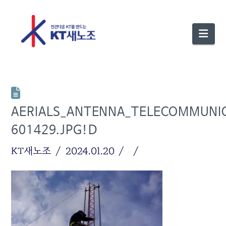
Nav
AERIALS_ANTENNA_TELECOMMUNI
601429.JPG!D
KT새노조
2024.01.20