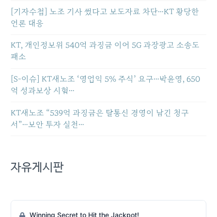
[기자수첩] 노조 기사 썼다고 보도자료 차단…KT 황당한
언론 대응
KT, 개인정보위 540억 과징금 이어 5G 과장광고 소송도
패소
[S-이슈] KT새노조 ‘영업익 5% 주식’ 요구…박윤영, 650
억 성과보상 시험…
KT새노조 “539억 과징금은 탈통신 경영이 남긴 청구
서”…보안 투자 실천…
자유게시판
Winning Secret to Hit the Jackpot!