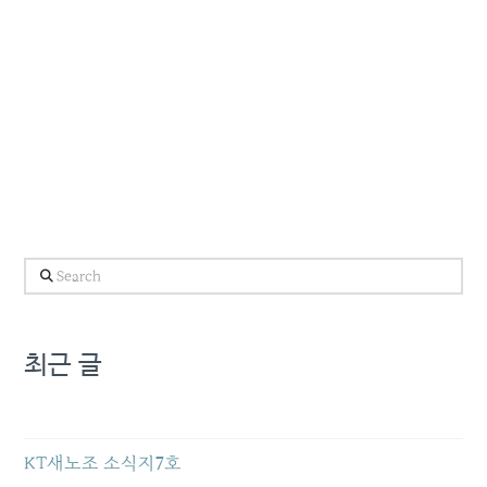
Search
최근 글
KT새노조 소식지7호