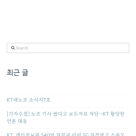
Search
최근 글
KT새노조 소식지7호
[기자수첩] 노조 기사 썼다고 보도자료 차단…KT 황당한
언론 대응
KT, 개인정보위 540억 과징금 이어 5G 과장광고 소송도