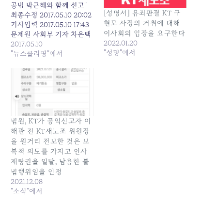
공범 박근혜와 함께 선고"
[성명서] 유죄판결 KT 구
최종수정 2017.05.10 20:02
현모 사장의 거취에 대해
기사입력 2017.05.10 17:43
이사회의 입장을 요구한다
문제원 사회부 기자 차은택
2022.01.20
씨 [아시아경제 문제원
2017.05.10
"성명"에서
기자] '비선실세' 최순실씨
"뉴스클리핑"에서
의 측근으로 '문화계 황태
자'라 불렸던 차은택씨에 대
한 1심 선고가 박근혜 전 대
통령 사건 심리가 종결될 때
까지 연기된다. 당초 차씨에
대한 선고는 오는 11일 이뤄
법원, KT가 공익신고자 이
질 예정이었다. 서울중앙지
해관 전 KT새노조 위원장
법 형사합의22부(부장판
사…
을 원거리 전보한 것은 보
복적 의도를 가지고 인사
재량권을 일탈, 남용한 불
법행위임을 인정
2021.12.08
"소식"에서